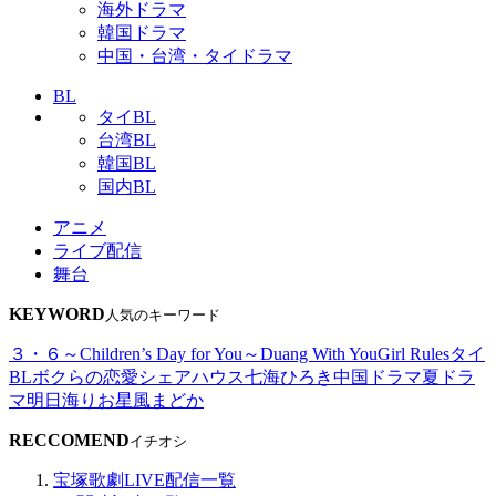
海外ドラマ
韓国ドラマ
中国・台湾・タイドラマ
BL
タイBL
台湾BL
韓国BL
国内BL
アニメ
ライブ配信
舞台
KEYWORD
人気のキーワード
３・６～Children’s Day for You～
Duang With You
Girl Rules
タイ
BL
ボクらの恋愛シェアハウス
七海ひろき
中国ドラマ
夏ドラ
マ
明日海りお
星風まどか
RECCOMEND
イチオシ
宝塚歌劇LIVE配信一覧