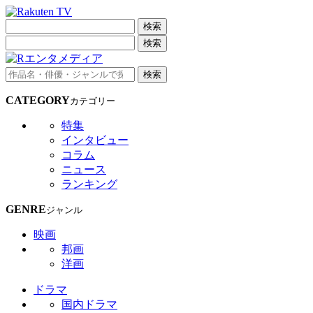
検索
検索
検索
CATEGORY
カテゴリー
特集
インタビュー
コラム
ニュース
ランキング
GENRE
ジャンル
映画
邦画
洋画
ドラマ
国内ドラマ