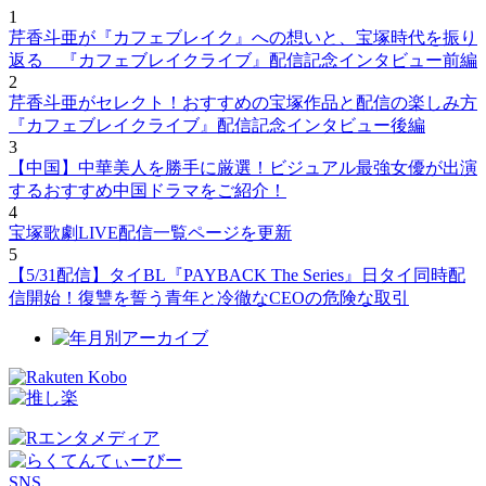
1
芹香斗亜が『カフェブレイク』への想いと、宝塚時代を振り
返る 『カフェブレイクライブ』配信記念インタビュー前編
2
芹香斗亜がセレクト！おすすめの宝塚作品と配信の楽しみ方
『カフェブレイクライブ』配信記念インタビュー後編
3
【中国】中華美人を勝手に厳選！ビジュアル最強女優が出演
するおすすめ中国ドラマをご紹介！
4
宝塚歌劇LIVE配信一覧ページを更新
5
【5/31配信】タイBL『PAYBACK The Series』日タイ同時配
信開始！復讐を誓う青年と冷徹なCEOの危険な取引
SNS