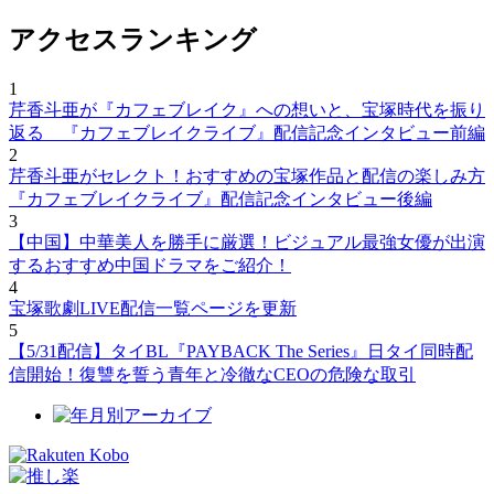
アクセスランキング
1
芹香斗亜が『カフェブレイク』への想いと、宝塚時代を振り
返る 『カフェブレイクライブ』配信記念インタビュー前編
2
芹香斗亜がセレクト！おすすめの宝塚作品と配信の楽しみ方
『カフェブレイクライブ』配信記念インタビュー後編
3
【中国】中華美人を勝手に厳選！ビジュアル最強女優が出演
するおすすめ中国ドラマをご紹介！
4
宝塚歌劇LIVE配信一覧ページを更新
5
【5/31配信】タイBL『PAYBACK The Series』日タイ同時配
信開始！復讐を誓う青年と冷徹なCEOの危険な取引