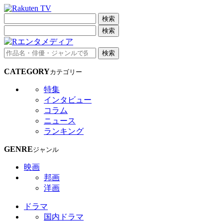
検索
検索
検索
CATEGORY
カテゴリー
特集
インタビュー
コラム
ニュース
ランキング
GENRE
ジャンル
映画
邦画
洋画
ドラマ
国内ドラマ