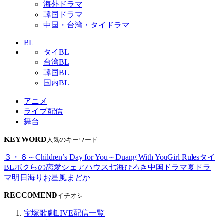
海外ドラマ
韓国ドラマ
中国・台湾・タイドラマ
BL
タイBL
台湾BL
韓国BL
国内BL
アニメ
ライブ配信
舞台
KEYWORD
人気のキーワード
３・６～Children’s Day for You～
Duang With You
Girl Rules
タイ
BL
ボクらの恋愛シェアハウス
七海ひろき
中国ドラマ
夏ドラ
マ
明日海りお
星風まどか
RECCOMEND
イチオシ
宝塚歌劇LIVE配信一覧