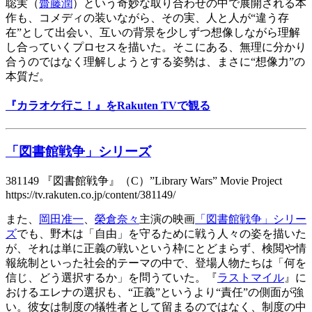
聡実（
齋藤潤
）という奇妙な取り合わせの中で展開される本
作も、コメディの装いながら、その実、人と人が“違う存
在”として出会い、互いの背景を少しずつ想像しながら理解
し合っていくプロセスを描いた。そこにある、無理に分かり
合うのではなく理解しようとする姿勢は、まさに“想像力”の
本質だ。
『カラオケ行こ！』をRakuten TVで観る
「図書館戦争」シリーズ
381149 『図書館戦争』（C）”Library Wars” Movie Project
https://tv.rakuten.co.jp/content/381149/
また、
岡田准一
、
榮倉奈々
主演の映画
「図書館戦争」シリー
ズ
でも、野木は「自由」を守るために戦う人々の姿を描いた
が、それは単に正義の戦いという枠にとどまらず、検閲や情
報統制といった社会的テーマの中で、登場人物たちは「何を
信じ、どう選択するか」を問うていた。『
ラストマイル
』に
おけるエレナの選択も、“正義”というより“責任”の側面が強
い。彼女は制度の犠牲者として留まるのではなく、制度の中