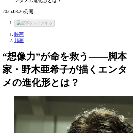
ンタメの進化形とは？
2025.08.26
公開
映画
邦画
“想像力”が命を救う――脚本
家・野木亜希子が描くエンタ
メの進化形とは？