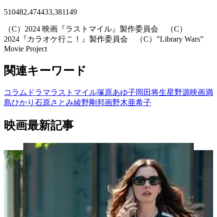
510482,474433,381149
（C）2024 映画『ラストマイル』製作委員会 （C）
2024『カラオケ行こ！』製作委員会 （C）”Library Wars”
Movie Project
関連キーワード
コラム
ドラマ
ラストマイル
塚原あゆ子
岡田将生
星野源
映画
満
島ひかり
石原さとみ
綾野剛
邦画
野木亜希子
映画最新記事