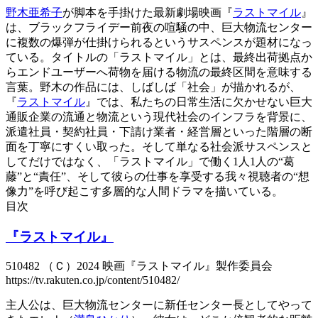
野木亜希子
が脚本を手掛けた最新劇場映画『
ラストマイル
』
は、ブラックフライデー前夜の喧騒の中、巨大物流センター
に複数の爆弾が仕掛けられるというサスペンスが題材になっ
ている。タイトルの「ラストマイル」とは、最終出荷拠点か
らエンドユーザーへ荷物を届ける物流の最終区間を意味する
言葉。野木の作品には、しばしば「社会」が描かれるが、
『
ラストマイル
』では、私たちの日常生活に欠かせない巨大
通販企業の流通と物流という現代社会のインフラを背景に、
派遣社員・契約社員・下請け業者・経営層といった階層の断
面を丁寧にすくい取った。そして単なる社会派サスペンスと
してだけではなく、「ラストマイル」で働く1人1人の“葛
藤”と“責任”、そして彼らの仕事を享受する我々視聴者の“想
像力”を呼び起こす多層的な人間ドラマを描いている。
目次
『ラストマイル』
510482 （Ｃ）2024 映画『ラストマイル』製作委員会
https://tv.rakuten.co.jp/content/510482/
主人公は、巨大物流センターに新任センター長としてやって