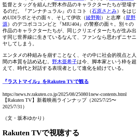
監督とタッグを組んだ野木作品のキャラクターたちが登場す
るのだ。『アンナチュラル』のミコト（
石原さとみ
）をはじ
めUDIラボとその面々、そして伊吹（
綾野剛
）と志摩（
星野
源
）のデコボココンビと『MIU404』の警察の面々。別々の
作品のキャラクターたちが、同じクリエイターたちが生み出
す同じ世界線に生きているなんて、ファンなら思わずニヤニ
ヤしてしまう。
エンタメの枠組みを崩すことなく、その中に社会的視点と人
間の本質を詰め込む。
野木亜希子
は今、脚本家という枠を超
えて、時代と対話する表現者として進化を続けている。
『ラストマイル』をRakuten TVで観る
https://news.tv.rakuten.co.jp/2025/08/250801new-contents.html
【Rakuten TV】新着映画ラインナップ（2025/7/25〜
2025/7/31）
（文・坂本ゆかり）
Rakuten TVで視聴する