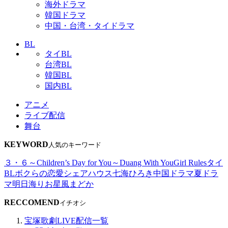
海外ドラマ
韓国ドラマ
中国・台湾・タイドラマ
BL
タイBL
台湾BL
韓国BL
国内BL
アニメ
ライブ配信
舞台
KEYWORD
人気のキーワード
３・６～Children’s Day for You～
Duang With You
Girl Rules
タイ
BL
ボクらの恋愛シェアハウス
七海ひろき
中国ドラマ
夏ドラ
マ
明日海りお
星風まどか
RECCOMEND
イチオシ
宝塚歌劇LIVE配信一覧