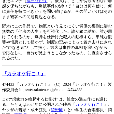
きたエレナ（
満島ひかり
）。彼女は、どこか傍観者的な距離
感を保ちながらも、爆破事件の渦中で「自分は何を信じ、何
に責任を持つべきか」を問い続けるが、その問いかけはその
まま観客への問題提起となる。
野木はこの作品で、物流という見えにくい労働の裏側に潜む
無数の「他者の人生」を可視化した。誰が箱に詰め、誰が届
けてくれるのか。爆弾を仕掛けた犯人の動機すら、単純な復
讐や憎悪として描かず、制度の歪みによって置き去りにされ
た“声なき者”として扱う。観客は事件の真相を追いながら、
否応なしに「自分が見ようとしなかったもの」に直面させら
れるのだ。
『カラオケ行こ！』
474433 『カラオケ行こ！』（C）2024『カラオケ行こ！』製
作委員会 https://tv.rakuten.co.jp/content/474433/
この“想像力を喚起する仕掛け”は、彼女の過去作にも通じ
る。たとえば2024年に公開された映画『
カラオケ行こ！
』。
ヤクザの若頭・成田狂児（
綾野剛
）と中学生の合唱部員・岡