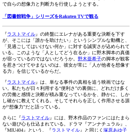
で自らの想像力と判断力を行使しようとする。
「図書館戦争」シリーズをRakuten TVで観る
『
ラストマイル
』の終盤にエレナがある重要な決断を下す
が、そこには「誰かを助けたい」というシンプルな動機と、
「見過ごしてはいけない何か」に対する誠実さが込められて
いる。このような「人としてどう在るか」に野木脚本の真価
が宿っているのではないだろうか。
野木亜希子
の脚本が観客
を惹きつけてやまないのは、彼女が常に「人が他者を想像す
る力」を信じているからだ。
『
ラストマイル
』は、単なる事件の真相を追う映画ではな
い。私たちが日々利用する“便利さ”の裏側に、どれだけ多く
の労働と感情と決断が積み重なっているかを、静かに、しか
し確かに教えてくれる。そしてそれらを正しく作用させる源
が“想像力”だと語っている。
さらに『
ラストマイル
』には、野木作品のファンにはたまら
ない遊び心も仕込まれている。ドラマ『アンナチュラル』、
『MIU404』という、『
ラストマイル
』と同じく
塚原あゆ子