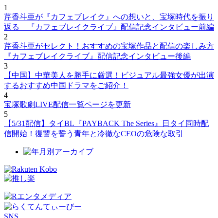
1
芹香斗亜が『カフェブレイク』への想いと、宝塚時代を振り
返る 『カフェブレイクライブ』配信記念インタビュー前編
2
芹香斗亜がセレクト！おすすめの宝塚作品と配信の楽しみ方
『カフェブレイクライブ』配信記念インタビュー後編
3
【中国】中華美人を勝手に厳選！ビジュアル最強女優が出演
するおすすめ中国ドラマをご紹介！
4
宝塚歌劇LIVE配信一覧ページを更新
5
【5/31配信】タイBL『PAYBACK The Series』日タイ同時配
信開始！復讐を誓う青年と冷徹なCEOの危険な取引
SNS