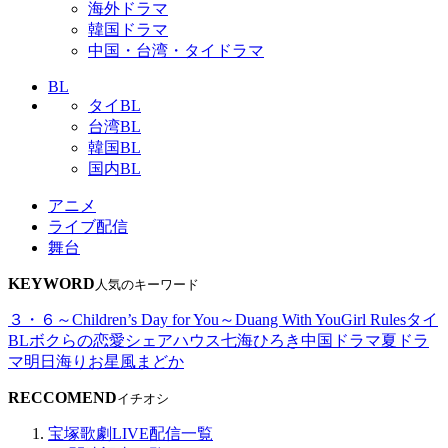
海外ドラマ
韓国ドラマ
中国・台湾・タイドラマ
BL
タイBL
台湾BL
韓国BL
国内BL
アニメ
ライブ配信
舞台
KEYWORD
人気のキーワード
３・６～Children’s Day for You～
Duang With You
Girl Rules
タイ
BL
ボクらの恋愛シェアハウス
七海ひろき
中国ドラマ
夏ドラ
マ
明日海りお
星風まどか
RECCOMEND
イチオシ
宝塚歌劇LIVE配信一覧