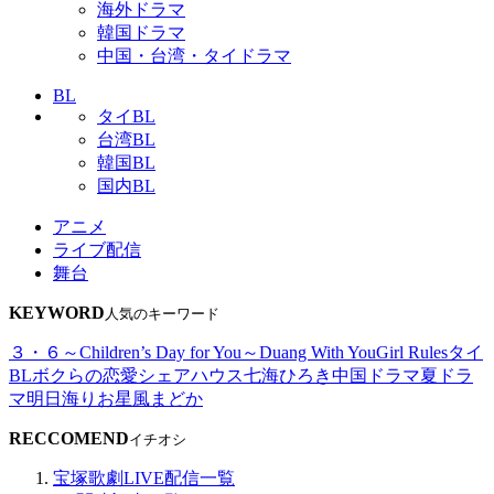
海外ドラマ
韓国ドラマ
中国・台湾・タイドラマ
BL
タイBL
台湾BL
韓国BL
国内BL
アニメ
ライブ配信
舞台
KEYWORD
人気のキーワード
３・６～Children’s Day for You～
Duang With You
Girl Rules
タイ
BL
ボクらの恋愛シェアハウス
七海ひろき
中国ドラマ
夏ドラ
マ
明日海りお
星風まどか
RECCOMEND
イチオシ
宝塚歌劇LIVE配信一覧