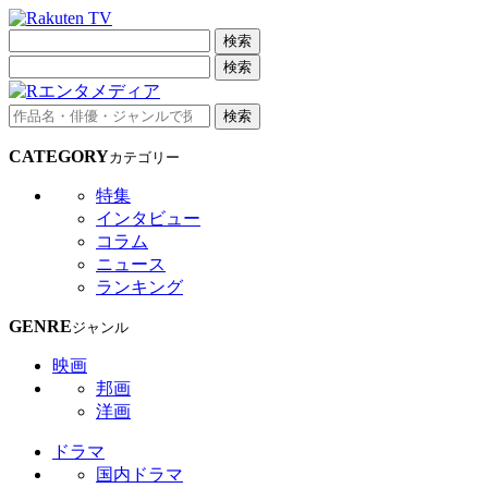
検索
検索
検索
CATEGORY
カテゴリー
特集
インタビュー
コラム
ニュース
ランキング
GENRE
ジャンル
映画
邦画
洋画
ドラマ
国内ドラマ