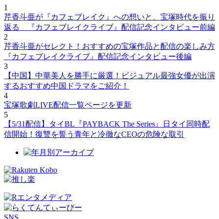
1
芹香斗亜が『カフェブレイク』への想いと、宝塚時代を振り
返る 『カフェブレイクライブ』配信記念インタビュー前編
2
芹香斗亜がセレクト！おすすめの宝塚作品と配信の楽しみ方
『カフェブレイクライブ』配信記念インタビュー後編
3
【中国】中華美人を勝手に厳選！ビジュアル最強女優が出演
するおすすめ中国ドラマをご紹介！
4
宝塚歌劇LIVE配信一覧ページを更新
5
【5/31配信】タイBL『PAYBACK The Series』日タイ同時配
信開始！復讐を誓う青年と冷徹なCEOの危険な取引
SNS