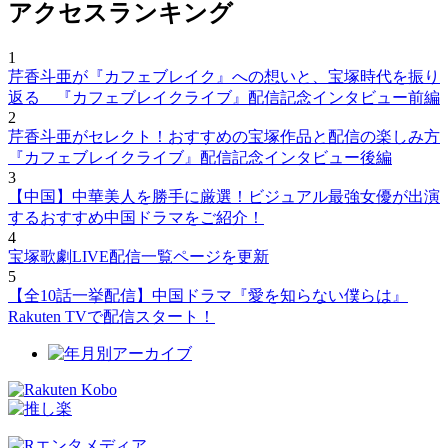
アクセスランキング
1
芹香斗亜が『カフェブレイク』への想いと、宝塚時代を振り
返る 『カフェブレイクライブ』配信記念インタビュー前編
2
芹香斗亜がセレクト！おすすめの宝塚作品と配信の楽しみ方
『カフェブレイクライブ』配信記念インタビュー後編
3
【中国】中華美人を勝手に厳選！ビジュアル最強女優が出演
するおすすめ中国ドラマをご紹介！
4
宝塚歌劇LIVE配信一覧ページを更新
5
【全10話一挙配信】中国ドラマ『愛を知らない僕らは』
Rakuten TVで配信スタート！