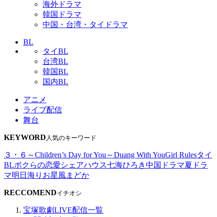
海外ドラマ
韓国ドラマ
中国・台湾・タイドラマ
BL
タイBL
台湾BL
韓国BL
国内BL
アニメ
ライブ配信
舞台
KEYWORD
人気のキーワード
３・６～Children’s Day for You～
Duang With You
Girl Rules
タイ
BL
ボクらの恋愛シェアハウス
七海ひろき
中国ドラマ
夏ドラ
マ
明日海りお
星風まどか
RECCOMEND
イチオシ
宝塚歌劇LIVE配信一覧