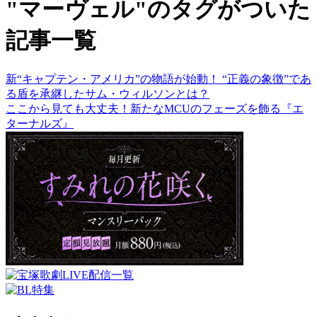
"マーヴェル"のタグがついた
記事一覧
新“キャプテン・アメリカ”の物語が始動！ “正義の象徴”であ
る盾を承継したサム・ウィルソンとは？
ここから見ても大丈夫！新たなMCUのフェーズを飾る『エ
ターナルズ』