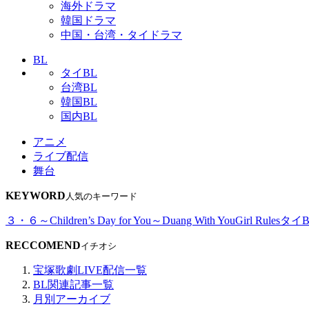
海外ドラマ
韓国ドラマ
中国・台湾・タイドラマ
BL
タイBL
台湾BL
韓国BL
国内BL
アニメ
ライブ配信
舞台
KEYWORD
人気のキーワード
３・６～Children’s Day for You～
Duang With You
Girl Rules
タイB
RECCOMEND
イチオシ
宝塚歌劇LIVE配信一覧
BL関連記事一覧
月別アーカイブ