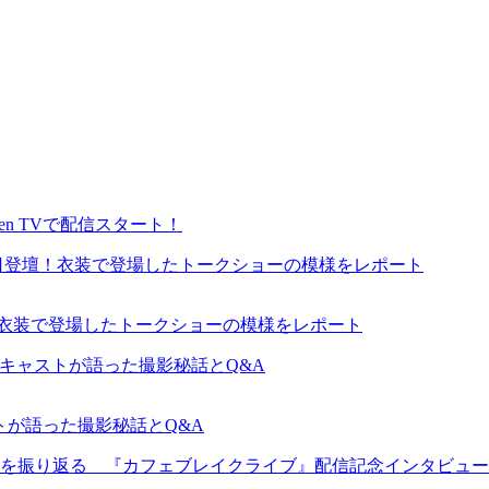
en TVで配信スタート！
が来日登壇！衣装で登場したトークショーの模様をレポート
ャストが語った撮影秘話とQ&A