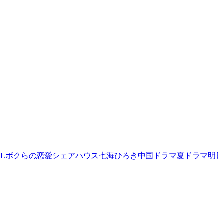
L
ボクらの恋愛シェアハウス
七海ひろき
中国ドラマ
夏ドラマ
明