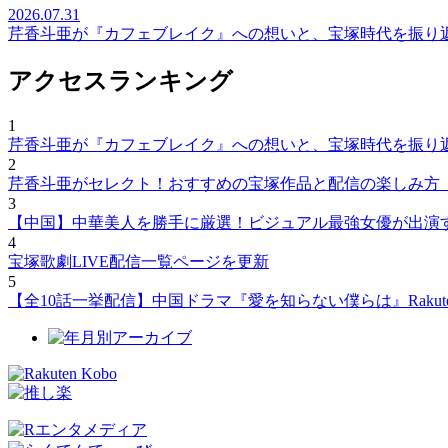
2026.07.31
芹香斗亜が『カフェブレイク』への想いと、宝塚時代を振り
アクセスランキング
1
芹香斗亜が『カフェブレイク』への想いと、宝塚時代を振り
2
芹香斗亜がセレクト！おすすめの宝塚作品と配信の楽しみ方
3
【中国】中華美人を勝手に厳選！ビジュアル最強女優が出演
4
宝塚歌劇LIVE配信一覧ページを更新
5
【全10話一挙配信】中国ドラマ『愛を知らない僕らは』Rakut