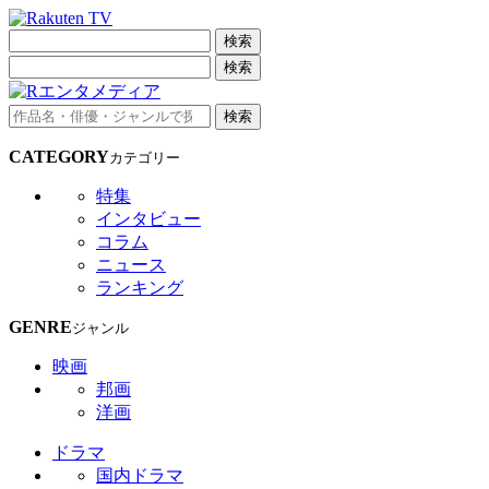
検索
検索
検索
CATEGORY
カテゴリー
特集
インタビュー
コラム
ニュース
ランキング
GENRE
ジャンル
映画
邦画
洋画
ドラマ
国内ドラマ