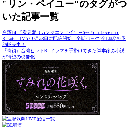
"リン・ペイユー"のタグがつ
いた記事一覧
台湾BL『看見愛（カンジエンアイ）～See Your Love』が
Rakuten TVで10月23日に配信開始！全話パック(全13話)を予
約販売中！
『奇蹟』台湾ヒットBLドラマを手掛けてきた脚本家の小説
が待望の映像化