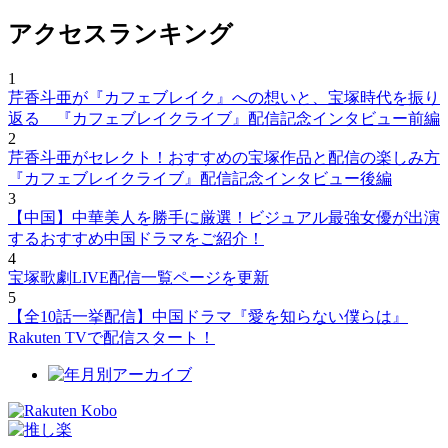
アクセスランキング
1
芹香斗亜が『カフェブレイク』への想いと、宝塚時代を振り
返る 『カフェブレイクライブ』配信記念インタビュー前編
2
芹香斗亜がセレクト！おすすめの宝塚作品と配信の楽しみ方
『カフェブレイクライブ』配信記念インタビュー後編
3
【中国】中華美人を勝手に厳選！ビジュアル最強女優が出演
するおすすめ中国ドラマをご紹介！
4
宝塚歌劇LIVE配信一覧ページを更新
5
【全10話一挙配信】中国ドラマ『愛を知らない僕らは』
Rakuten TVで配信スタート！