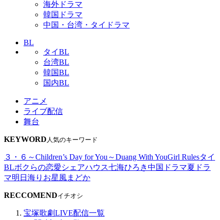
海外ドラマ
韓国ドラマ
中国・台湾・タイドラマ
BL
タイBL
台湾BL
韓国BL
国内BL
アニメ
ライブ配信
舞台
KEYWORD
人気のキーワード
３・６～Children’s Day for You～
Duang With You
Girl Rules
タイ
BL
ボクらの恋愛シェアハウス
七海ひろき
中国ドラマ
夏ドラ
マ
明日海りお
星風まどか
RECCOMEND
イチオシ
宝塚歌劇LIVE配信一覧