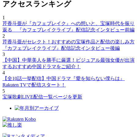
アクセスランキング
1
芹香斗亜が『カフェブレイク』への想いと、宝塚時代を振り
返る 『カフェブレイクライブ』配信記念インタビュー前編
2
芹香斗亜がセレクト！おすすめの宝塚作品と配信の楽しみ方
『カフェブレイクライブ』配信記念インタビュー後編
3
【中国】中華美人を勝手に厳選！ビジュアル最強女優が出演
するおすすめ中国ドラマをご紹介！
4
【全10話一挙配信】中国ドラマ『愛を知らない僕らは』
Rakuten TVで配信スタート！
5
宝塚歌劇LIVE配信一覧ページを更新