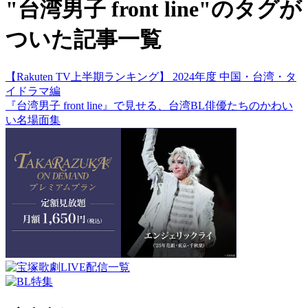
"台湾男子 front line"のタグが
ついた記事一覧
【Rakuten TV上半期ランキング】 2024年度 中国・台湾・タ
イドラマ編
『台湾男子 front line』で見せる、台湾BL俳優たちのかわい
い名場面集