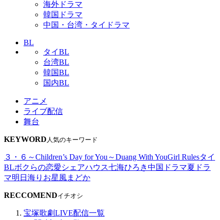
海外ドラマ
韓国ドラマ
中国・台湾・タイドラマ
BL
タイBL
台湾BL
韓国BL
国内BL
アニメ
ライブ配信
舞台
KEYWORD
人気のキーワード
３・６～Children’s Day for You～
Duang With You
Girl Rules
タイ
BL
ボクらの恋愛シェアハウス
七海ひろき
中国ドラマ
夏ドラ
マ
明日海りお
星風まどか
RECCOMEND
イチオシ
宝塚歌劇LIVE配信一覧