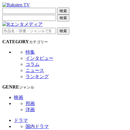
検索
検索
検索
CATEGORY
カテゴリー
特集
インタビュー
コラム
ニュース
ランキング
GENRE
ジャンル
映画
邦画
洋画
ドラマ
国内ドラマ