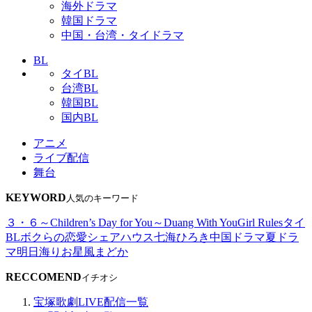
海外ドラマ
韓国ドラマ
中国・台湾・タイドラマ
BL
タイBL
台湾BL
韓国BL
国内BL
アニメ
ライブ配信
舞台
KEYWORD
人気のキーワード
３・６～Children’s Day for You～
Duang With You
Girl Rules
タイ
BL
ボクらの恋愛シェアハウス
七海ひろき
中国ドラマ
夏ドラ
マ
明日海りお
星風まどか
RECCOMEND
イチオシ
宝塚歌劇LIVE配信一覧