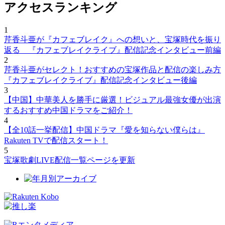
アクセスランキング
1
芹香斗亜が『カフェブレイク』への想いと、宝塚時代を振り
返る 『カフェブレイクライブ』配信記念インタビュー前編
2
芹香斗亜がセレクト！おすすめの宝塚作品と配信の楽しみ方
『カフェブレイクライブ』配信記念インタビュー後編
3
【中国】中華美人を勝手に厳選！ビジュアル最強女優が出演
するおすすめ中国ドラマをご紹介！
4
【全10話一挙配信】中国ドラマ『愛を知らない僕らは』
Rakuten TVで配信スタート！
5
宝塚歌劇LIVE配信一覧ページを更新