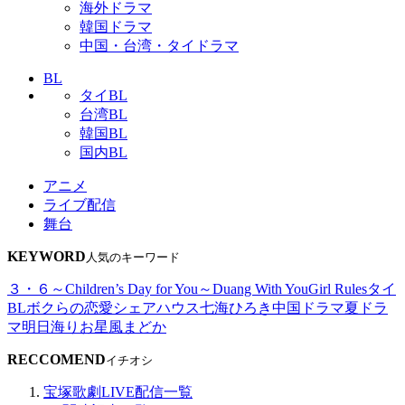
海外ドラマ
韓国ドラマ
中国・台湾・タイドラマ
BL
タイBL
台湾BL
韓国BL
国内BL
アニメ
ライブ配信
舞台
KEYWORD
人気のキーワード
３・６～Children’s Day for You～
Duang With You
Girl Rules
タイ
BL
ボクらの恋愛シェアハウス
七海ひろき
中国ドラマ
夏ドラ
マ
明日海りお
星風まどか
RECCOMEND
イチオシ
宝塚歌劇LIVE配信一覧