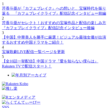
1
芹香斗亜が『カフェブレイク』への想いと、宝塚時代を振り
返る 『カフェブレイクライブ』配信記念インタビュー前編
2
芹香斗亜がセレクト！おすすめの宝塚作品と配信の楽しみ方
『カフェブレイクライブ』配信記念インタビュー後編
3
【中国】中華美人を勝手に厳選！ビジュアル最強女優が出演
するおすすめ中国ドラマをご紹介！
4
宝塚歌劇LIVE配信一覧ページを更新
5
【全10話一挙配信】中国ドラマ『愛を知らない僕らは』
Rakuten TVで配信スタート！
SNS