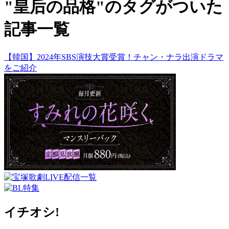
"皇后の品格"のタグがついた
記事一覧
【韓国】2024年SBS演技大賞受賞！チャン・ナラ出演ドラマ
をご紹介
イチオシ!