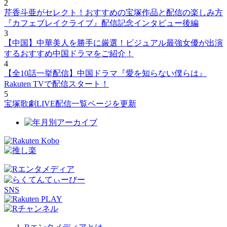
2
芹香斗亜がセレクト！おすすめの宝塚作品と配信の楽しみ方
『カフェブレイクライブ』配信記念インタビュー後編
3
【中国】中華美人を勝手に厳選！ビジュアル最強女優が出演
するおすすめ中国ドラマをご紹介！
4
【全10話一挙配信】中国ドラマ『愛を知らない僕らは』
Rakuten TVで配信スタート！
5
宝塚歌劇LIVE配信一覧ページを更新
SNS