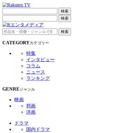
検索
検索
検索
CATEGORY
カテゴリー
特集
インタビュー
コラム
ニュース
ランキング
GENRE
ジャンル
映画
邦画
洋画
ドラマ
国内ドラマ