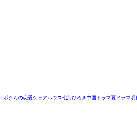
L
ボクらの恋愛シェアハウス
七海ひろき
中国ドラマ
夏ドラマ
明