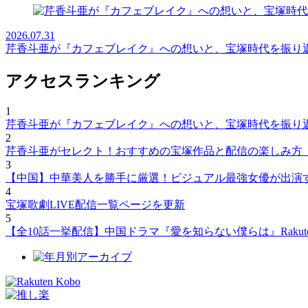
2026.07.31
芹香斗亜が『カフェブレイク』への想いと、宝塚時代を振り
アクセスランキング
1
芹香斗亜が『カフェブレイク』への想いと、宝塚時代を振り
2
芹香斗亜がセレクト！おすすめの宝塚作品と配信の楽しみ方
3
【中国】中華美人を勝手に厳選！ビジュアル最強女優が出演
4
宝塚歌劇LIVE配信一覧ページを更新
5
【全10話一挙配信】中国ドラマ『愛を知らない僕らは』Rakut