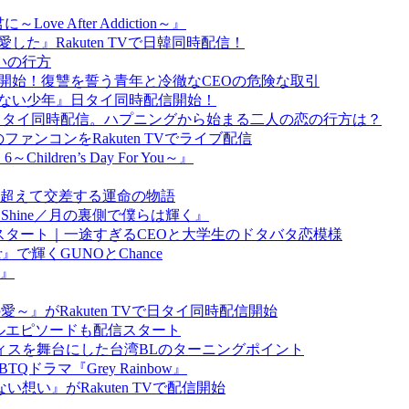
 After Addiction～』
』Rakuten TVで日韓同時配信！
いの行方
イ同時配信開始！復讐を誓う青年と冷徹なCEOの危険な取引
n 天国へ行かない少年』日タイ同時配信開始！
犬の遠吠え』日タイ同時配信。ハプニングから始まる二人の恋の行方は？
るのファンコンをRakuten TVでライブ配信
en’s Day For You～』
開始｜時を超えて交差する運命の物語
Shine／月の裏側で僕らは輝く』
イ同時配信スタート｜一途すぎるCEOと大学生のドタバタ恋模様
』で輝くGUNOとChance
u』
ムの愛～』がRakuten TVで日タイ同時配信開始
ャルエピソードも配信スタート
ィスを舞台にした台湾BLのターニングポイント
ラマ『Grey Rainbow』
い』がRakuten TVで配信開始