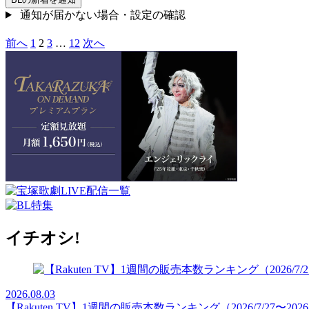
通知が届かない場合・設定の確認
前へ
1
2
3
…
12
次へ
イチオシ!
2026.08.03
【Rakuten TV】1週間の販売本数ランキング（2026/7/27〜2026/