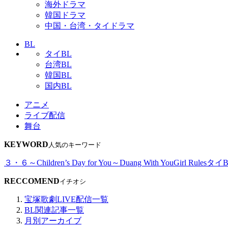
海外ドラマ
韓国ドラマ
中国・台湾・タイドラマ
BL
タイBL
台湾BL
韓国BL
国内BL
アニメ
ライブ配信
舞台
KEYWORD
人気のキーワード
３・６～Children’s Day for You～
Duang With You
Girl Rules
タイB
RECCOMEND
イチオシ
宝塚歌劇LIVE配信一覧
BL関連記事一覧
月別アーカイブ