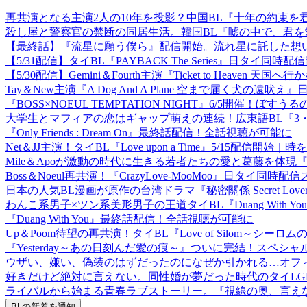
再共演となる主演2人の10年を投影？中国BL『十年の約束を君に～Love
殺し屋と警察官の禁断の同居生活。韓国BL『嘘の中で、君を愛した
【最終話】『流星に願う僕ら』配信開始。流れ星に託した想
【5/31配信】タイBL『PAYBACK The Series』日タ
【5/30配信】Gemini＆Fourth主演『Ticket to Heave
Tay＆New主演『A Dog And A Plane 空まで届く
『BOSS×NOEUL TEMPTATION NIGHT』6/5開催！ぼすう
大学生とマフィアの恋はギャップ萌えの連続！広東語BL『3・6～Childr
『Only Friends : Dream On』最終話配信！全話視聴が可能に
Net＆JJ主演！タイBL『Love upon a Time』5/15配信
Mile＆Apoが激動の時代に生きる若者たちの愛と葛藤を体現『
Boss＆Noeul再共演！『CrazyLove-MooMoo』日タ
日本の人気BL漫画が原作の台湾ドラマ『秘密關係 Secret Lover
わんこ系男子×ツン系美形男子の王道タイBL『Duang With Yo
『Duang With You』最終話配信！全話視聴が可能に
Up＆Poom待望の再共演！タイBL『Love of Silom～シーロ
『Yesterday～あの日刻んだ愛の痕～』ついに完結！スペシ
ウザい、嫌い、偽装のはずだったのになぜか引かれる…オフ
好きだけど絶対に言えない。同性婚が夢だった時代のタイLGBTQド
ライバルから始まる青春ラブストーリー。『視線の奥、言えない想
BL
の新着を通知