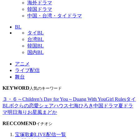
海外ドラマ
韓国ドラマ
中国・台湾・タイドラマ
BL
タイBL
台湾BL
韓国BL
国内BL
アニメ
ライブ配信
舞台
KEYWORD
人気のキーワード
３・６～Children’s Day for You～
Duang With You
Girl Rules
タイ
BL
ボクらの恋愛シェアハウス
七海ひろき
中国ドラマ
夏ドラ
マ
明日海りお
星風まどか
RECCOMEND
イチオシ
宝塚歌劇LIVE配信一覧