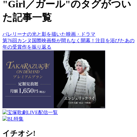
"Girl／ガール"のタグがつい
た記事一覧
バレリーナの光と影を描いた映画・ドラマ
第76回カンヌ国際映画祭が間もなく開幕！注目を浴びたあの
年の受賞作を振り返る
イチオシ!