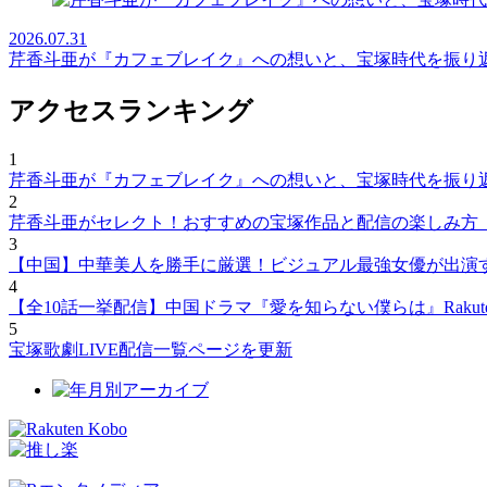
2026.07.31
芹香斗亜が『カフェブレイク』への想いと、宝塚時代を振り
アクセスランキング
1
芹香斗亜が『カフェブレイク』への想いと、宝塚時代を振り
2
芹香斗亜がセレクト！おすすめの宝塚作品と配信の楽しみ方
3
【中国】中華美人を勝手に厳選！ビジュアル最強女優が出演
4
【全10話一挙配信】中国ドラマ『愛を知らない僕らは』Rakut
5
宝塚歌劇LIVE配信一覧ページを更新