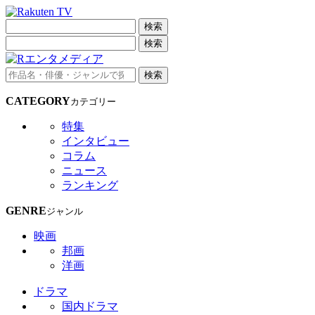
検索
検索
検索
CATEGORY
カテゴリー
特集
インタビュー
コラム
ニュース
ランキング
GENRE
ジャンル
映画
邦画
洋画
ドラマ
国内ドラマ