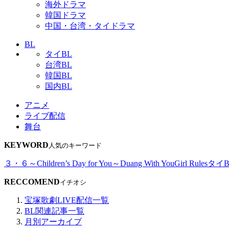
海外ドラマ
韓国ドラマ
中国・台湾・タイドラマ
BL
タイBL
台湾BL
韓国BL
国内BL
アニメ
ライブ配信
舞台
KEYWORD
人気のキーワード
３・６～Children’s Day for You～
Duang With You
Girl Rules
タイB
RECCOMEND
イチオシ
宝塚歌劇LIVE配信一覧
BL関連記事一覧
月別アーカイブ