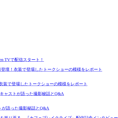
en TVで配信スタート！
が来日登壇！衣装で登場したトークショーの模様をレポート
ャストが語った撮影秘話とQ&A