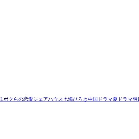
L
ボクらの恋愛シェアハウス
七海ひろき
中国ドラマ
夏ドラマ
明