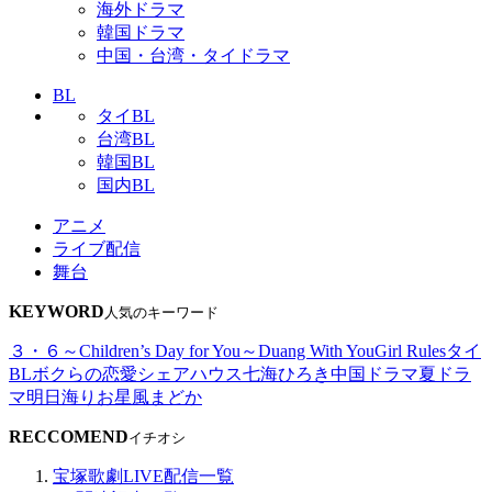
海外ドラマ
韓国ドラマ
中国・台湾・タイドラマ
BL
タイBL
台湾BL
韓国BL
国内BL
アニメ
ライブ配信
舞台
KEYWORD
人気のキーワード
３・６～Children’s Day for You～
Duang With You
Girl Rules
タイ
BL
ボクらの恋愛シェアハウス
七海ひろき
中国ドラマ
夏ドラ
マ
明日海りお
星風まどか
RECCOMEND
イチオシ
宝塚歌劇LIVE配信一覧