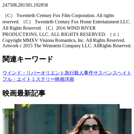
247508,281581,192858
（C） Twentieth Century Fox Film Corporation. All rights
reserved. （C） Twentieth Century Fox Home Entertainment LLC.
All Rights Reserved. （C）2016 WIND RIVER
PRODUCTIONS, LLC. ALL RIGHTS RESERVED. （ｃ）
Copyright MMXV Visiona Romantica, Inc. All Rights Reserved.
Artwork c 2015 The Weinstein Company LLC. AllRights Reserved.
関連キーワード
ウインド・リバー
オリエント急行殺人事件
サスペンス
ヘイト
フル・エイト
ミステリー
映画
洋画
映画最新記事