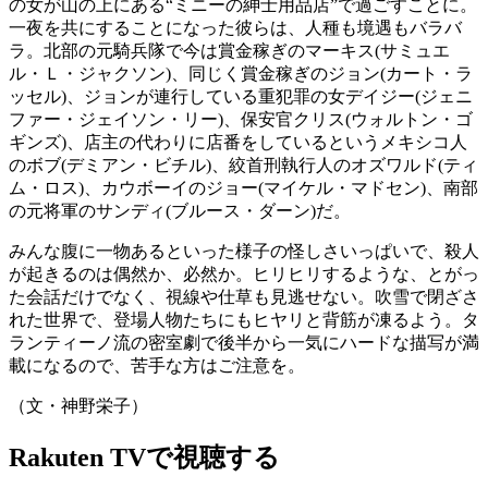
の女が山の上にある“ミニーの紳士用品店”で過ごすことに。
一夜を共にすることになった彼らは、人種も境遇もバラバ
ラ。北部の元騎兵隊で今は賞金稼ぎのマーキス(サミュエ
ル・Ｌ・ジャクソン)、同じく賞金稼ぎのジョン(カート・ラ
ッセル)、ジョンが連行している重犯罪の女デイジー(ジェニ
ファー・ジェイソン・リー)、保安官クリス(ウォルトン・ゴ
ギンズ)、店主の代わりに店番をしているというメキシコ人
のボブ(デミアン・ビチル)、絞首刑執行人のオズワルド(ティ
ム・ロス)、カウボーイのジョー(マイケル・マドセン)、南部
の元将軍のサンディ(ブルース・ダーン)だ。
みんな腹に一物あるといった様子の怪しさいっぱいで、殺人
が起きるのは偶然か、必然か。ヒリヒリするような、とがっ
た会話だけでなく、視線や仕草も見逃せない。吹雪で閉ざさ
れた世界で、登場人物たちにもヒヤリと背筋が凍るよう。タ
ランティーノ流の密室劇で後半から一気にハードな描写が満
載になるので、苦手な方はご注意を。
（文・神野栄子）
Rakuten TVで視聴する