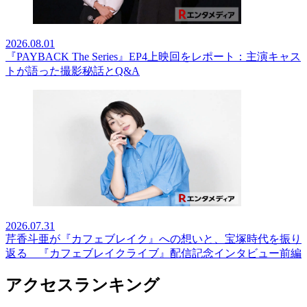
2026.08.01
『PAYBACK The Series』EP4上映回をレポート：主演キャス
トが語った撮影秘話とQ&A
2026.07.31
芹香斗亜が『カフェブレイク』への想いと、宝塚時代を振り
返る 『カフェブレイクライブ』配信記念インタビュー前編
アクセスランキング