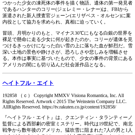
つかった少女の凍死体の事件を描く物語。遺体の第一発見者
であるハンターのコリー(ジェレミー・レナー)は、FBIから
派遣された新人捜査官ジェーン(エリザベス・オルセン)に案
内役として協力を求められ、真相に迫っていく。
冒頭、月明かりのもと、マイナス30℃にもなる白銀の世界を
裸足で懸命に走る少女に何が起きたのか。コリーが遺体を見
つけるきっかけになった白い雪の上に落ちた血が鮮烈だ。雪
深い土地の景色や静けさが、恐ろしさや悲しみを増幅させ
る。本作は事実に基づいたもので、少女の事件の背景にある
アメリカの闇にも切り込んだ社会派作品となる。
ヘイトフル・エイト
192858 （ｃ） Copyright MMXV Visiona Romantica, Inc. All
Rights Reserved. Artwork c 2015 The Weinstein Company LLC.
AllRights Reserved. https://tv.rakuten.co.jp/content/192858/
『ヘイトフル・エイト』は、クエンティン・タランティーノ
監督による西部劇の密室ミステリー。時代は19世紀で、南北
戦争から数年後のアメリカ。猛吹雪に阻まれた7人の男と1人