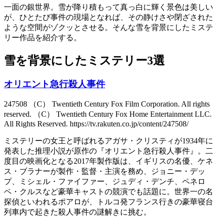
一面の銀世界。雪が降り積もって真っ白に輝く景色は美しい
が、ひとたび事件の現場となれば、その静けさや閉ざされた
ような空間がゾクッとさせる。そんな雪を背景にしたミステ
リー作品を紹介する。
雪を背景にしたミステリー3選
オリエント急行殺人事件
247508 （C） Twentieth Century Fox Film Corporation. All rights
reserved. （C） Twentieth Century Fox Home Entertainment LLC.
All Rights Reserved. https://tv.rakuten.co.jp/content/247508/
ミステリーの女王と呼ばれるアガサ・クリスティが1934年に
発表した推理小説が原作の『オリエント急行殺人事件』。二
度目の映画化となる2017年製作版は、イギリスの名優、ケネ
ス・ブラナーが製作・監督・主演を務め、ジョニー・デッ
プ、ミシェル・ファイファー、ジュディ・デンチ、ペネロ
ペ・クルスなど豪華キャストの競演でも話題に。世界一の名
探偵といわれるポアロが、トルコ発フランス行きの豪華寝台
列車内で起きた殺人事件の謎解きに挑む。