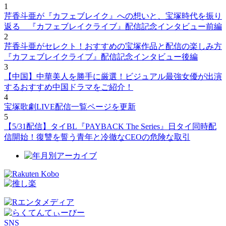
1
芹香斗亜が『カフェブレイク』への想いと、宝塚時代を振り
返る 『カフェブレイクライブ』配信記念インタビュー前編
2
芹香斗亜がセレクト！おすすめの宝塚作品と配信の楽しみ方
『カフェブレイクライブ』配信記念インタビュー後編
3
【中国】中華美人を勝手に厳選！ビジュアル最強女優が出演
するおすすめ中国ドラマをご紹介！
4
宝塚歌劇LIVE配信一覧ページを更新
5
【5/31配信】タイBL『PAYBACK The Series』日タイ同時配
信開始！復讐を誓う青年と冷徹なCEOの危険な取引
SNS