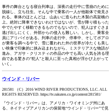
事件の舞台となる寝台列車は、深夜の走行中に雪崩のために
脱線し、立ち往生。そんな中で乗客の一人が他殺体で発見さ
れる。車体のほとんどは、山あいに造られた木製の高架橋の
上。絶対に降車できないわけではないが、雪が降り積もった
中でたやすく移動できるものでもないので、犯人はすぐさま
逃げ出しにくく、外部からの侵入も難しい。しかし、乗客全
員にアリバイがある。列車の走行中、停車中、そしてポアロ
が乗客を調べる中で、雪に覆われた外の世界が冷たくも美し
い映像で印象的に挟み込まれながら、ミステリアスな物語が
進み、アガサ・クリスティの作品の中でも高い人気を誇る理
由である驚きの“犯人”と殺人に至った真相が浮かび上がって
いく。
ウインド・リバー
281581 （C）2016 WIND RIVER PRODUCTIONS, LLC. ALL
RIGHTS RESERVED. https://tv.rakuten.co.jp/content/281581/
『ウインド・リバー』は、アメリカ・ワイオミング州にあ
る、ネイティブアメリカンの保留地“ウインド・リバー”で見