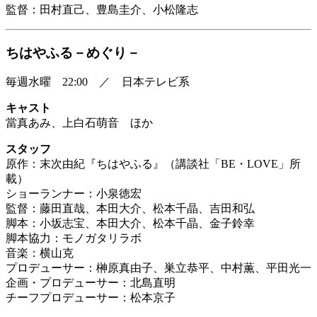
監督：田村直己、豊島圭介、小松隆志
ちはやふる－めぐり－
毎週水曜 22:00 ／ 日本テレビ系
キャスト
當真あみ、上白石萌音 ほか
スタッフ
原作：末次由紀『ちはやふる』（講談社「BE・LOVE」所
載）
ショーランナー：小泉徳宏
監督：藤田直哉、本田大介、松本千晶、吉田和弘
脚本：小坂志宝、本田大介、松本千晶、金子鈴幸
脚本協力：モノガタリラボ
音楽：横山克
プロデューサー：榊原真由子、巣立恭平、中村薫、平田光一
企画・プロデューサー：北島直明
チーフプロデューサー：松本京子