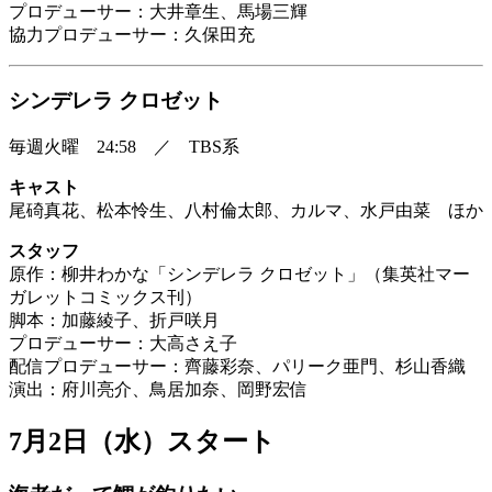
プロデューサー：大井章生、馬場三輝
協力プロデューサー：久保田充
シンデレラ クロゼット
毎週火曜 24:58 ／ TBS系
キャスト
尾碕真花、松本怜生、八村倫太郎、カルマ、水戸由菜 ほか
スタッフ
原作：柳井わかな「シンデレラ クロゼット」（集英社マー
ガレットコミックス刊）
脚本：加藤綾子、折戸咲月
プロデューサー：大高さえ子
配信プロデューサー：齊藤彩奈、パリーク亜門、杉山香織
演出：府川亮介、鳥居加奈、岡野宏信
7月2日（水）スタート