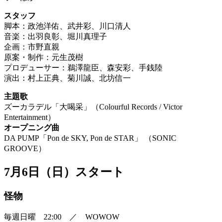
スタッフ
脚本：政池洋佑、武井彩、川口清人
音楽：出羽良彰、堀川真理子
企画：市野直親
原案・制作：元生茂樹
プロデューサー：鵜澤龍臣、森安彩、手銭陸
演出：村上正典、菊川誠、北坊信一
主題歌
ズーカラデル「大喝采」（Colourful Records / Victor
Entertainment）
オープニング曲
DA PUMP「Pon de SKY, Pon de STAR」 （SONIC
GROOVE）
7月6日（日）スタート
怪物
毎週日曜 22:00 ／ WOWOW