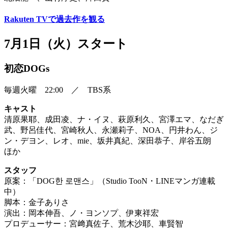
Rakuten TVで過去作を観る
7月1日（火）スタート
初恋DOGs
毎週火曜 22:00 ／ TBS系
キャスト
清原果耶、成田凌、ナ・イヌ、萩原利久、宮澤エマ、なだぎ
武、野呂佳代、宮崎秋人、永瀬莉子、NOA、円井わん、ジ
ン・デヨン、レオ、mie、坂井真紀、深田恭子、岸谷五朗
ほか
スタッフ
原案：「DOG한 로맨스」（Studio TooN・LINEマンガ連載
中）
脚本：金子ありさ
演出：岡本伸吾、ノ・ヨンソプ、伊東祥宏
プロデューサー：宮﨑真佐子、荒木沙耶、車賢智