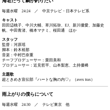
海老だって鯛が釣りたい
毎週水曜 24:24 ／ 中京テレビ・日本テレビ系
キャスト
田田辺桃子、中川大輔、草川拓弥、EJ、新川優愛、加藤史
帆、中田青渚、橋本マナミ、桜田通 ほか
スタッフ
監督：河原瑶
脚本：鈴木裕那
音楽：中村巴奈重
チーフプロデューサー：栗田美和
プロデューサー：近見哲平、山本梨恵、土持優稀
主題歌
超ときめき宣伝部『ハートな胸の内♡』（avex trax）
雨上がりの僕らについて
毎週水曜 24:30 ／ テレビ東京 他