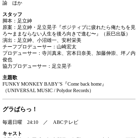
諭 ほか
スタッフ
脚本：足立紳
原案：足立紳・足立晃子『ポジティブに疲れたら俺たちを見
ろ〜ままならない人生を後ろ向きで進む〜』（辰巳出版）
演出：足立紳、小沼雄一、安村栄美
チーフプロデューサー：山崎宏太
プロデューサー：寺川真未、宮本日奈美、加藤伸崇、坪ノ内
俊也
協力プロデューサー：足立晃子
主題歌
FUNKY MONKEY BΛBY’S『Come back home』
（UNIVERSAL MUSIC / Polydor Records）
グラぱらっ！
毎週日曜 24:10 ／ ABCテレビ
キャスト