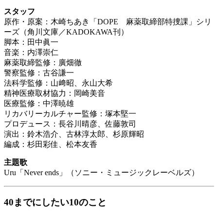
スタッフ
原作・原案：木崎ちあき「DOPE 麻薬取締部特捜課」シリ
ーズ（角川文庫／KADOKAWA刊）
脚本：田中眞一
音楽：内澤崇仁
麻薬取締監修：廣畑徹
警察監修：古谷謙一
法科学監修：山﨑昭、永山大希
精神医療取材協力：岡崎美音
医療監修：中澤暁雄
リカバリーカルチャー監修：塚本堅一
プロデュース：長谷川晴彦、佐藤敦司
演出：鈴木浩介、古林淳太郎、杉原輝昭
編成：杉田彩佳、松本友香
主題歌
Uru「Never ends」（ソニー・ミュージックレーベルズ）
40までにしたい10のこと