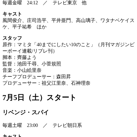
毎週金曜 24:12 ／ テレビ東京 他
キャスト
風間俊介、庄司浩平、平井亜門、高山璃子、ワタナベケイス
ケ、平子祐希 ほか
スタッフ
原作：マミタ「40までにしたい10のこと」（月刊マガジンビ
ーボーイ連載/リブレ刊）
脚本：齊藤よう
監督：池田千尋、小菅規照
音楽：小山絵里奈
チーフプロデューサー：森田昇
プロデューサー：祖父江里奈、石神理奈
7月5日（土）スタート
リベンジ・スパイ
毎週土曜 23:00 ／ テレビ朝日系
キャスト