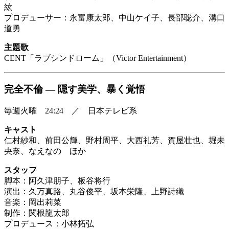
紘
プロデューサー：永富康太郎、中山ケイ子、長部聡介、溝口
道勇
主題歌
CENT「ラブシンドローム」（Victor Entertainment）
完全不倫 ― 隠す美学、暴く覚悟
毎週火曜 24:24 ／ 日本テレビ系
キャスト
仁村紗和、前田公輝、野村周平、大西礼芳、賀屋壮也、堀未
央奈、なえなの ほか
スタッフ
脚本：阿久津朋子、板谷将行
演出：久万真路、丸谷俊平、坂本栄隆、上野詩織
音楽：岡出莉菜
制作：関根龍太郎
プロデュース：小林拓弘