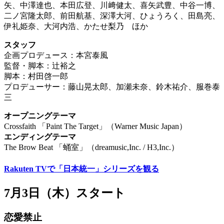
矢、中澤達也、本田広登、川﨑健太、喜矢武豊、中谷一博、
二ノ宮隆太郎、前田航基、深澤大河、ひょうろく、田島亮、
伊礼姫奈、大河内浩、かたせ梨乃 ほか
スタッフ
企画プロデュース：本宮泰風
監督・脚本：辻裕之
脚本：村田啓一郎
プロデューサー：藤山晃太郎、加瀬未奈、鈴木祐介、服巻泰
三
オープニングテーマ
Crossfaith 「Paint The Target」（Warner Music Japan）
エンディングテーマ
The Brow Beat 「蛹室」（dreamusic,Inc. / H3,Inc.）
Rakuten TVで「日本統一」シリーズを観る
7月3日（木）スタート
恋愛禁止