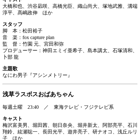
大橋和也、渋谷凪咲、高橋光臣、織山尚大、塚地武雅、溝端
淳平、髙嶋政伸 ほか
スタッフ
脚 本：松田裕子
音 楽：fox capture plan
監 督：竹園 元、宮田和弥
プロデューサー：神田エミイ亜希子、島本講太、石塚清和、
卜部 龍
主題歌
なにわ男子『アシンメトリー』
浅草ラスボスおばあちゃん
毎週土曜 23:40 ／ 東海テレビ・フジテレビ系
キャスト
梅沢富美男、堀田茜、朝日奈央、堀井新太、阿部亮平、石川
翔鈴、絃瀬聡一、長田光平、遊井亮子、研ナオコ、浅丘ルリ
子 ほか