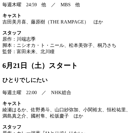
毎週木曜 24:59 他 ／ MBS 他
キャスト
吉田美月喜、藤原樹（THE RAMPAGE） ほか
スタッフ
原作：川端志季
脚本：ニシオカ・ト・ニール、松本美弥子、桐乃さち
監督：富田未来、北川瞳
6月21日（土）スタート
ひとりでしにたい
毎週土曜 22:00 ／ NHK総合
キャスト
綾瀬はるか、佐野勇斗、山口紗弥加、小関裕太、恒松祐里、
満島真之介、國村隼、松坂慶子 ほか
スタッフ