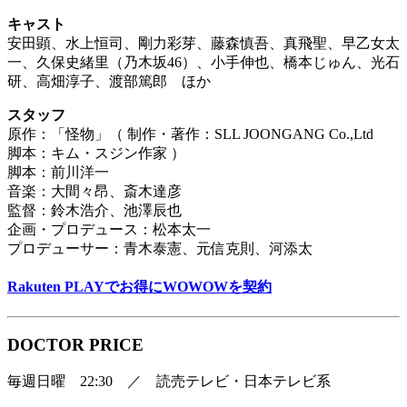
キャスト
安⽥顕、⽔上恒司、剛⼒彩芽、藤森慎吾、真飛聖、早⼄女太
⼀、久保史緒⾥（乃木坂46）、小⼿伸也、橋本じゅん、光⽯
研、高畑淳⼦、渡部篤郎 ほか
スタッフ
原作：「怪物」（ 制作・著作：SLL JOONGANG Co.,Ltd
脚本：キム・スジン作家 ）
脚本：前川洋一
音楽：大間々昂、斎木達彦
監督：鈴木浩介、池澤辰也
企画・プロデュース：松本太一
プロデューサー：青木泰憲、元信克則、河添太
Rakuten PLAYでお得にWOWOWを契約
DOCTOR PRICE
毎週日曜 22:30 ／ 読売テレビ・日本テレビ系