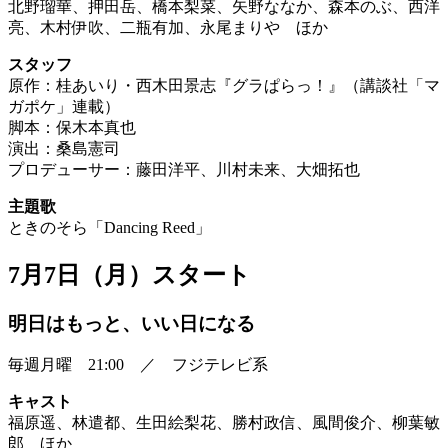
北野瑠華、押田岳、橋本梨菜、矢野ななか、森本のぶ、西洋
亮、木村伊吹、二瓶有加、永尾まりや ほか
スタッフ
原作：桂あいり・西木田景志『グラぱらっ！』（講談社「マ
ガポケ」連載）
脚本：保木本真也
演出：桑島憲司
プロデューサー：藤田洋平、川村未来、大畑拓也
主題歌
ときのそら「Dancing Reed」
7月7日（月）スタート
明日はもっと、いい日になる
毎週月曜 21:00 ／ フジテレビ系
キャスト
福原遥、林遣都、生田絵梨花、勝村政信、風間俊介、柳葉敏
郎 ほか