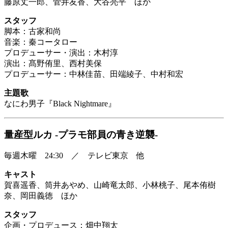
藤原丈一郎、菅井友香、大谷亮平 ほか
スタッフ
脚本：古家和尚
音楽：秦コータロー
プロデューサー・演出：木村淳
演出：髙野侑里、西村美保
プロデューサー：中林佳苗、田端綾子、中村和宏
主題歌
なにわ男子『Black Nightmare』
量産型ルカ -プラモ部員の青き逆襲-
毎週木曜 24:30 ／ テレビ東京 他
キャスト
賀喜遥香、筒井あやめ、山崎竜太郎、小林桃子、尾本侑樹
奈、岡田義徳 ほか
スタッフ
企画・プロデュース：畑中翔太