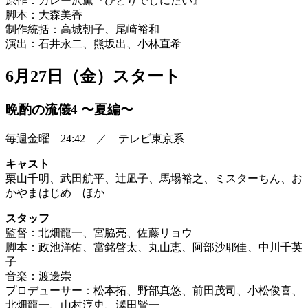
原作：カレー沢薫『ひとりでしにたい』
脚本：大森美香
制作統括：高城朝子、尾崎裕和
演出：石井永二、熊坂出、小林直希
6月27日（金）スタート
晩酌の流儀4 〜夏編〜
毎週金曜 24:42 ／ テレビ東京系
キャスト
栗山千明、武田航平、辻凪子、馬場裕之、ミスターちん、お
かやまはじめ ほか
スタッフ
監督：北畑龍一、宮脇亮、佐藤リョウ
脚本：政池洋佑、當銘啓太、丸山恵、阿部沙耶佳、中川千英
子
音楽：渡邊崇
プロデューサー：松本拓、野部真悠、前田茂司、小松俊喜、
北畑龍一、山村淳史、澤田賢一