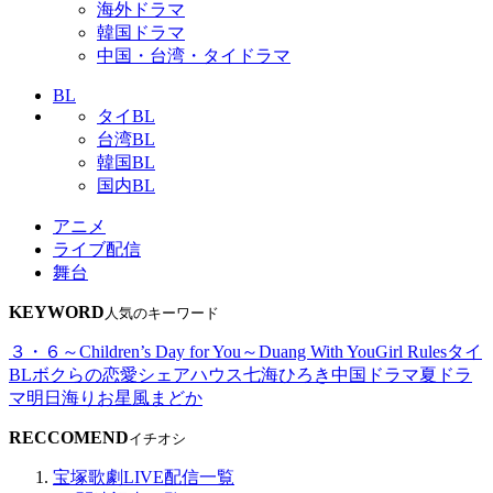
海外ドラマ
韓国ドラマ
中国・台湾・タイドラマ
BL
タイBL
台湾BL
韓国BL
国内BL
アニメ
ライブ配信
舞台
KEYWORD
人気のキーワード
３・６～Children’s Day for You～
Duang With You
Girl Rules
タイ
BL
ボクらの恋愛シェアハウス
七海ひろき
中国ドラマ
夏ドラ
マ
明日海りお
星風まどか
RECCOMEND
イチオシ
宝塚歌劇LIVE配信一覧