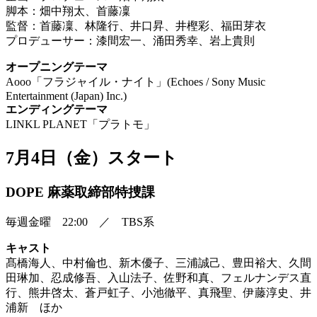
脚本：畑中翔太、首藤凜
監督：首藤凜、林隆行、井口昇、井樫彩、福田芽衣
プロデューサー：漆間宏一、涌田秀幸、岩上貴則
オープニングテーマ
Aooo「フラジャイル・ナイト」(Echoes / Sony Music
Entertainment (Japan) Inc.)
エンディングテーマ
LINKL PLANET「プラトモ」
7月4日（金）スタート
DOPE 麻薬取締部特捜課
毎週金曜 22:00 ／ TBS系
キャスト
髙橋海人、中村倫也、新木優子、三浦誠己、豊田裕大、久間
田琳加、忍成修吾、入山法子、佐野和真、フェルナンデス直
行、熊井啓太、蒼戸虹子、小池徹平、真飛聖、伊藤淳史、井
浦新 ほか