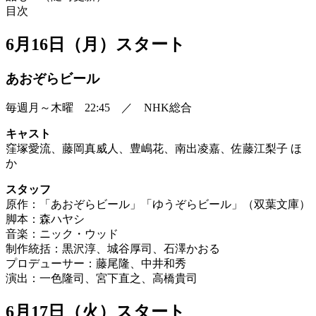
目次
6月16日（月）スタート
あおぞらビール
毎週月～木曜 22:45 ／ NHK総合
キャスト
窪塚愛流、藤岡真威人、豊嶋花、南出凌嘉、佐藤江梨子 ほ
か
スタッフ
原作：「あおぞらビール」「ゆうぞらビール」（双葉文庫）
脚本：森ハヤシ
音楽：ニック・ウッド
制作統括：黒沢淳、城谷厚司、石澤かおる
プロデューサー：藤尾隆、中井和秀
演出：一色隆司、宮下直之、高橋貴司
6月17日（火）スタート