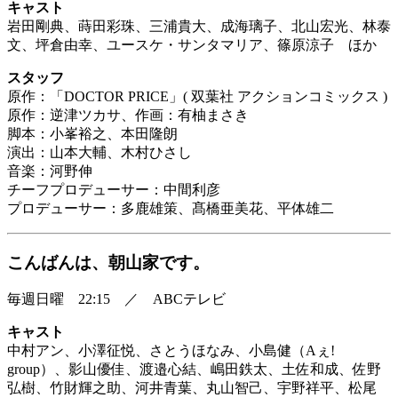
キャスト
岩田剛典、蒔田彩珠、三浦貴大、成海璃子、北山宏光、林泰
文、坪倉由幸、ユースケ・サンタマリア、篠原涼子 ほか
スタッフ
原作：「DOCTOR PRICE」( 双葉社 アクションコミックス )
原作：逆津ツカサ、作画：有柚まさき
脚本：小峯裕之、本田隆朗
演出：山本大輔、木村ひさし
音楽：河野伸
チーフプロデューサー：中間利彦
プロデューサー：多鹿雄策、髙橋亜美花、平体雄二
こんばんは、朝山家です。
毎週日曜 22:15 ／ ABCテレビ
キャスト
中村アン、小澤征悦、さとうほなみ、小島健（Aぇ!
group）、影山優佳、渡邉心結、嶋田鉄太、土佐和成、佐野
弘樹、竹財輝之助、河井青葉、丸山智己、宇野祥平、松尾