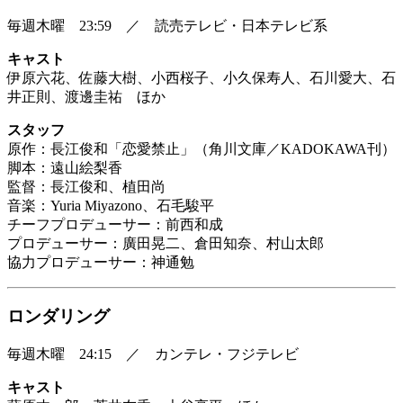
毎週木曜 23:59 ／ 読売テレビ・日本テレビ系
キャスト
伊原六花、佐藤大樹、小西桜子、小久保寿人、石川愛大、石
井正則、渡邊圭祐 ほか
スタッフ
原作：長江俊和「恋愛禁止」（角川文庫／KADOKAWA刊）
脚本：遠山絵梨香
監督：長江俊和、植田尚
音楽：Yuria Miyazono、石毛駿平
チーフプロデューサー：前西和成
プロデューサー：廣田晃二、倉田知奈、村山太郎
協力プロデューサー：神通勉
ロンダリング
毎週木曜 24:15 ／ カンテレ・フジテレビ
キャスト