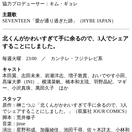
協力プロデューサー：キム・ギョレ
主題歌
SEVENTEEN「愛が通り過ぎた跡」（HYBE JAPAN）
北くんがかわいすぎて手に余るので、3人でシェア
することにしました。
毎週火曜 23:00 ／ カンテレ・フジテレビ系
キャスト
本田翼、志田未来、岩瀬洋志、増子敦貴、おいでやす小田、
髙塚大夢（INI）、横溝菜帆、橋本和太琉、羽野晶紀、マギ
ー、小沢真珠、萬田久子 ほか
スタッフ
原作：榊こつぶ「北くんがかわいすぎて手に余るので、3人
でシェアすることにしました。」（双葉社 JOUR COMICS）
脚本：荒井修子
音楽：jizue
演出：星野和成、加藤綾佳、池田千尋、佐々木詳太、小林和