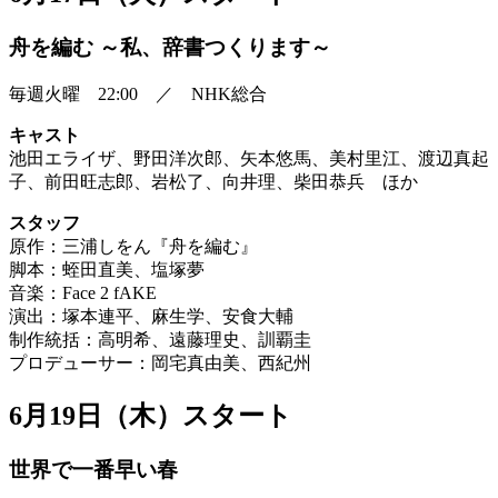
舟を編む ～私、辞書つくります～
毎週火曜 22:00 ／ NHK総合
キャスト
池田エライザ、野田洋次郎、矢本悠馬、美村里江、渡辺真起
子、前田旺志郎、岩松了、向井理、柴田恭兵 ほか
スタッフ
原作：三浦しをん『舟を編む』
脚本：蛭田直美、塩塚夢
音楽：Face 2 fAKE
演出：塚本連平、麻生学、安食大輔
制作統括：高明希、遠藤理史、訓覇圭
プロデューサー：岡宅真由美、西紀州
6月19日（木）スタート
世界で一番早い春