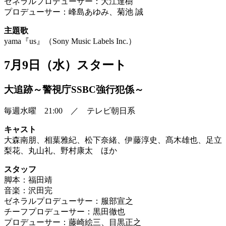
ゼネラルプロデューサー：大江達樹
プロデューサー：峰島あゆみ、菊池 誠
主題歌
yama『us』（Sony Music Labels Inc.）
7月9日（水）スタート
大追跡～警視庁SSBC強行犯係～
毎週水曜 21:00 ／ テレビ朝日系
キャスト
大森南朋、相葉雅紀、松下奈緒、伊藤淳史、髙木雄也、足立
梨花、丸山礼、野村康太 ほか
スタッフ
脚本：福田靖
音楽：沢田完
ゼネラルプロデューサー：服部宣之
チーフプロデューサー：黒田徹也
プロデューサー：藤崎絵三、目黒正之