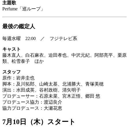
主題歌
Perfume「巡ループ」
最後の鑑定人
毎週水曜 22:00 ／ フジテレビ系
キャスト
藤木直人、白石麻衣、迫田孝也、中沢元紀、阿部亮平、栗原
類、松雪泰子 ほか
スタッフ
原作：岩井圭也
脚本：及川拓郎、山崎太基、北浦勝大、青塚美穂
演出：水田成英、谷村政樹、清矢明子
プロデューサー：石原未菜、宮木正悟、郷田 悠
プロデュース協力：渡辺良介
協力プロデュース：大瀬花恵
7月10日（木）スタート