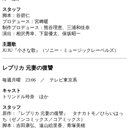
スタッフ
脚本：谷碧仁
プロデュース：宮﨑暖
制作プロデュース：熊谷理恵、三浦和佳奈
演出：相沢秀幸、下畠優太、保坂昭一
主題歌
JUJU『小さな歌』（ソニー・ミュージックレーベルズ）
レプリカ 元妻の復讐
毎週月曜 23:06 ／ テレビ東京系
キャスト
トリンドル玲奈 ほか
スタッフ
原作：『レプリカ 元妻の復讐』 タナカトモ／ひらいはっ
ち（ゼノンコミックス／コアミックス）
脚本：吉田康弘、遠山絵里香、青塚美穂