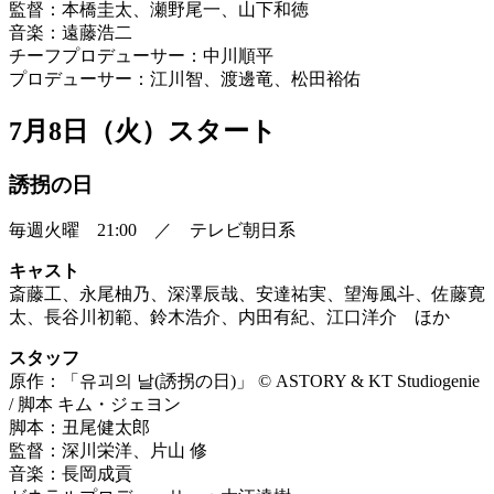
監督：本橋圭太、瀬野尾一、山下和徳
音楽：遠藤浩二
チーフプロデューサー：中川順平
プロデューサー：江川智、渡邊竜、松田裕佑
7月8日（火）スタート
誘拐の日
毎週火曜 21:00 ／ テレビ朝日系
キャスト
斎藤工、永尾柚乃、深澤辰哉、安達祐実、望海風斗、佐藤寛
太、長谷川初範、鈴木浩介、内田有紀、江口洋介 ほか
スタッフ
原作：「유괴의 날(誘拐の日)」 © ASTORY & KT Studiogenie
/ 脚本 キム・ジェヨン
脚本：丑尾健太郎
監督：深川栄洋、片山 修
音楽：長岡成貢