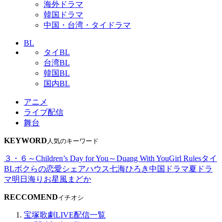
海外ドラマ
韓国ドラマ
中国・台湾・タイドラマ
BL
タイBL
台湾BL
韓国BL
国内BL
アニメ
ライブ配信
舞台
KEYWORD
人気のキーワード
３・６～Children’s Day for You～
Duang With You
Girl Rules
タイ
BL
ボクらの恋愛シェアハウス
七海ひろき
中国ドラマ
夏ドラ
マ
明日海りお
星風まどか
RECCOMEND
イチオシ
宝塚歌劇LIVE配信一覧