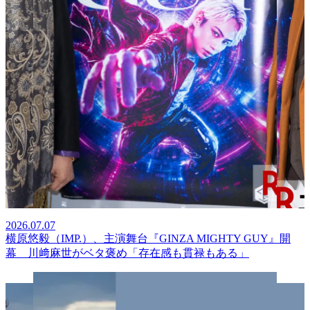
2026.07.07
横原悠毅（IMP.）、主演舞台『GINZA MIGHTY GUY』開
幕 川﨑麻世がベタ褒め「存在感も貫禄もある」