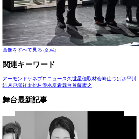
画像をすべて見る
(全8枚)
関連キーワード
アーモンド
ゲネプロ
ニュース
久世星佳
取材会
崎山つばさ
平川
結月
戸塚祥太
松村優
水夏希
舞台
首藤康之
舞台最新記事