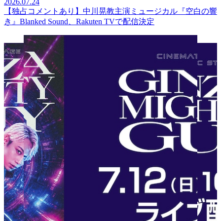
2026.07.24
【独占コメントあり】中川晃教主演ミュージカル『空白の響
き』Blanked Sound、Rakuten TVで配信決定