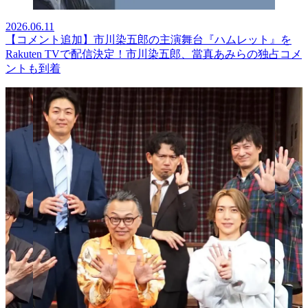
2026.06.11
【コメント追加】市川染五郎の主演舞台『ハムレット』を
Rakuten TVで配信決定！市川染五郎、當真あみらの独占コメ
ントも到着