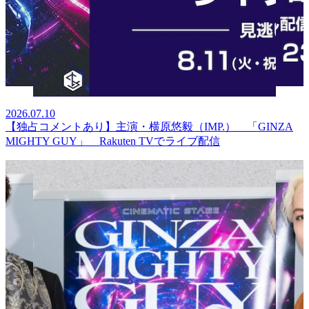
2026.07.10
【独占コメントあり】主演・横原悠毅（IMP.） 「GINZA
MIGHTY GUY」 Rakuten TVでライブ配信