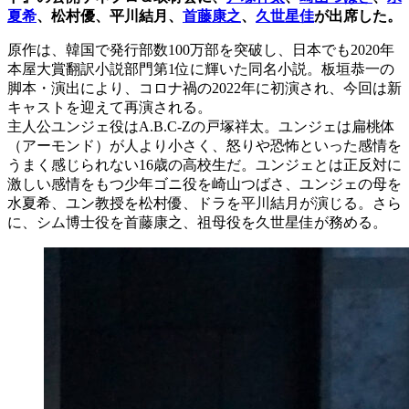
夏希
、松村優、平川結月、
首藤康之
、
久世星佳
が出席した。
原作は、韓国で発行部数100万部を突破し、日本でも2020年
本屋大賞翻訳小説部門第1位に輝いた同名小説。板垣恭一の
脚本・演出により、コロナ禍の2022年に初演され、今回は新
キャストを迎えて再演される。
主人公ユンジェ役はA.B.C-Zの戸塚祥太。ユンジェは扁桃体
（アーモンド）が人より小さく、怒りや恐怖といった感情を
うまく感じられない16歳の高校生だ。ユンジェとは正反対に
激しい感情をもつ少年ゴニ役を崎山つばさ、ユンジェの母を
水夏希、ユン教授を松村優、ドラを平川結月が演じる。さら
に、シム博士役を首藤康之、祖母役を久世星佳が務める。