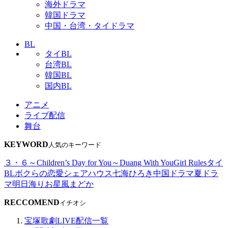
海外ドラマ
韓国ドラマ
中国・台湾・タイドラマ
BL
タイBL
台湾BL
韓国BL
国内BL
アニメ
ライブ配信
舞台
KEYWORD
人気のキーワード
３・６～Children’s Day for You～
Duang With You
Girl Rules
タイ
BL
ボクらの恋愛シェアハウス
七海ひろき
中国ドラマ
夏ドラ
マ
明日海りお
星風まどか
RECCOMEND
イチオシ
宝塚歌劇LIVE配信一覧