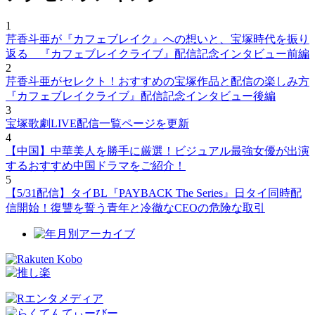
1
芹香斗亜が『カフェブレイク』への想いと、宝塚時代を振り
返る 『カフェブレイクライブ』配信記念インタビュー前編
2
芹香斗亜がセレクト！おすすめの宝塚作品と配信の楽しみ方
『カフェブレイクライブ』配信記念インタビュー後編
3
宝塚歌劇LIVE配信一覧ページを更新
4
【中国】中華美人を勝手に厳選！ビジュアル最強女優が出演
するおすすめ中国ドラマをご紹介！
5
【5/31配信】タイBL『PAYBACK The Series』日タイ同時配
信開始！復讐を誓う青年と冷徹なCEOの危険な取引