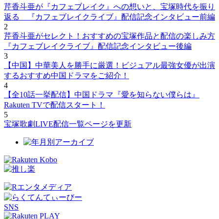
芹香斗亜が『カフェブレイク』への想いと、宝塚時代を振り
返る 『カフェブレイクライブ』配信記念インタビュー前編
2
芹香斗亜がセレクト！おすすめの宝塚作品と配信の楽しみ方
『カフェブレイクライブ』配信記念インタビュー後編
3
【中国】中華美人を勝手に厳選！ビジュアル最強女優が出演
するおすすめ中国ドラマをご紹介！
4
【全10話一挙配信】中国ドラマ『愛を知らない僕らは』
Rakuten TVで配信スタート！
5
宝塚歌劇LIVE配信一覧ページを更新
SNS