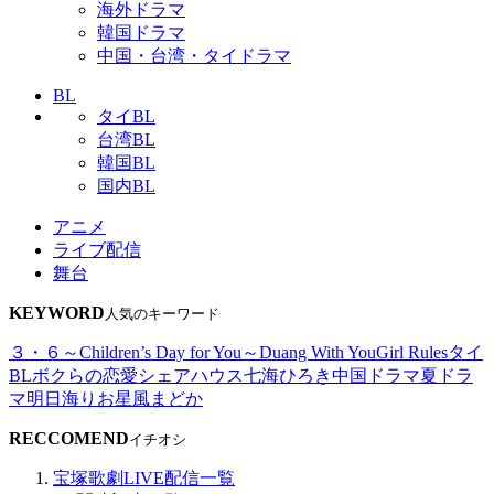
海外ドラマ
韓国ドラマ
中国・台湾・タイドラマ
BL
タイBL
台湾BL
韓国BL
国内BL
アニメ
ライブ配信
舞台
KEYWORD
人気のキーワード
３・６～Children’s Day for You～
Duang With You
Girl Rules
タイ
BL
ボクらの恋愛シェアハウス
七海ひろき
中国ドラマ
夏ドラ
マ
明日海りお
星風まどか
RECCOMEND
イチオシ
宝塚歌劇LIVE配信一覧