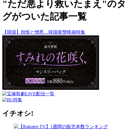
"ただ悪より救いたまえ"のタ
グがついた記事一覧
【韓国】怨恨と憎悪…韓国復讐映画特集
イチオシ!