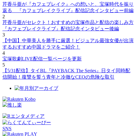
芹香斗亜が『カフェブレイク』への想いと、宝塚時代を振り
返る 『カフェブレイクライブ』配信記念インタビュー前編
2
芹香斗亜がセレクト！おすすめの宝塚作品と配信の楽しみ方
『カフェブレイクライブ』配信記念インタビュー後編
3
【中国】中華美人を勝手に厳選！ビジュアル最強女優が出演
するおすすめ中国ドラマをご紹介！
4
宝塚歌劇LIVE配信一覧ページを更新
5
【5/31配信】タイBL『PAYBACK The Series』日タイ同時配
信開始！復讐を誓う青年と冷徹なCEOの危険な取引
SNS