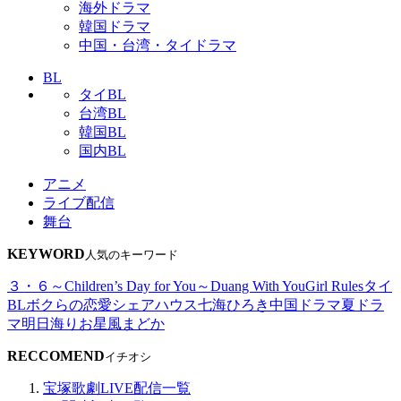
海外ドラマ
韓国ドラマ
中国・台湾・タイドラマ
BL
タイBL
台湾BL
韓国BL
国内BL
アニメ
ライブ配信
舞台
KEYWORD
人気のキーワード
３・６～Children’s Day for You～
Duang With You
Girl Rules
タイ
BL
ボクらの恋愛シェアハウス
七海ひろき
中国ドラマ
夏ドラ
マ
明日海りお
星風まどか
RECCOMEND
イチオシ
宝塚歌劇LIVE配信一覧