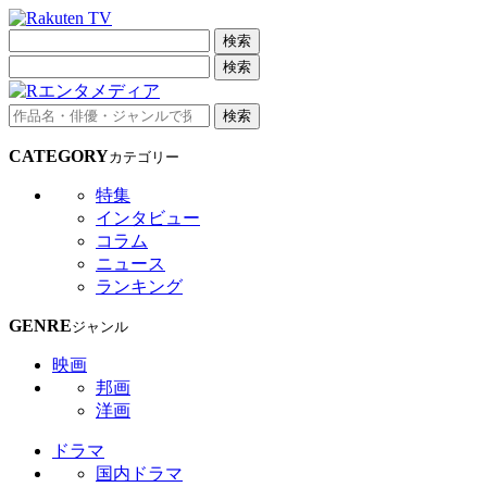
検索
検索
検索
CATEGORY
カテゴリー
特集
インタビュー
コラム
ニュース
ランキング
GENRE
ジャンル
映画
邦画
洋画
ドラマ
国内ドラマ