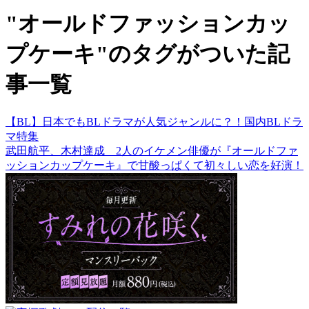
"オールドファッションカッ
プケーキ"のタグがついた記
事一覧
【BL】日本でもBLドラマが人気ジャンルに？！国内BLドラ
マ特集
武田航平、木村達成 2人のイケメン俳優が『オールドファ
ッションカップケーキ』で甘酸っぱくて初々しい恋を好演！