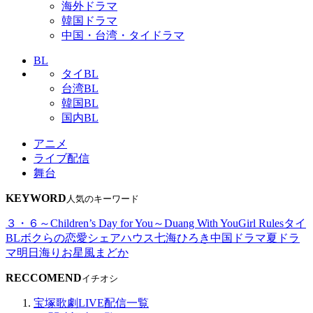
海外ドラマ
韓国ドラマ
中国・台湾・タイドラマ
BL
タイBL
台湾BL
韓国BL
国内BL
アニメ
ライブ配信
舞台
KEYWORD
人気のキーワード
３・６～Children’s Day for You～
Duang With You
Girl Rules
タイ
BL
ボクらの恋愛シェアハウス
七海ひろき
中国ドラマ
夏ドラ
マ
明日海りお
星風まどか
RECCOMEND
イチオシ
宝塚歌劇LIVE配信一覧