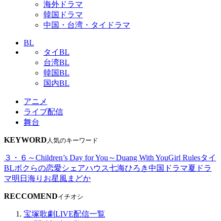
海外ドラマ
韓国ドラマ
中国・台湾・タイドラマ
BL
タイBL
台湾BL
韓国BL
国内BL
アニメ
ライブ配信
舞台
KEYWORD
人気のキーワード
３・６～Children’s Day for You～
Duang With You
Girl Rules
タイ
BL
ボクらの恋愛シェアハウス
七海ひろき
中国ドラマ
夏ドラ
マ
明日海りお
星風まどか
RECCOMEND
イチオシ
宝塚歌劇LIVE配信一覧