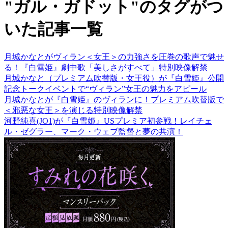
"ガル・ガドット"のタグがつ
いた記事一覧
月城かなとがヴィラン＜女王＞の力強さを圧巻の歌声で魅せ
る！『白雪姫』劇中歌「美しさがすべて」特別映像解禁
月城かなと（プレミアム吹替版・女王役）が『白雪姫』公開
記念トークイベントで“ヴィラン”女王の魅力をアピール
月城かなとが『白雪姫』のヴィランに！プレミアム吹替版で
＜邪悪な女王＞を演じる特別映像解禁
河野純喜(JO1)が『白雪姫』USプレミア初参戦！レイチェ
ル・ゼグラー、マーク・ウェブ監督と夢の共演！