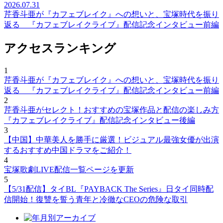
2026.07.31
芹香斗亜が『カフェブレイク』への想いと、宝塚時代を振り
返る 『カフェブレイクライブ』配信記念インタビュー前編
アクセスランキング
1
芹香斗亜が『カフェブレイク』への想いと、宝塚時代を振り
返る 『カフェブレイクライブ』配信記念インタビュー前編
2
芹香斗亜がセレクト！おすすめの宝塚作品と配信の楽しみ方
『カフェブレイクライブ』配信記念インタビュー後編
3
【中国】中華美人を勝手に厳選！ビジュアル最強女優が出演
するおすすめ中国ドラマをご紹介！
4
宝塚歌劇LIVE配信一覧ページを更新
5
【5/31配信】タイBL『PAYBACK The Series』日タイ同時配
信開始！復讐を誓う青年と冷徹なCEOの危険な取引