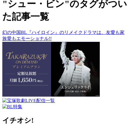
"シュー・ビン"のタグがつい
た記事一覧
幻の中国BL『ハイロイン』のリメイクドラマは、友愛も家
族愛もエモーショナル!!
イチオシ!