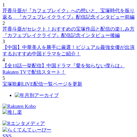
1
芹香斗亜が『カフェブレイク』への想いと、宝塚時代を振り
返る 『カフェブレイクライブ』配信記念インタビュー前編
2
芹香斗亜がセレクト！おすすめの宝塚作品と配信の楽しみ方
『カフェブレイクライブ』配信記念インタビュー後編
3
【中国】中華美人を勝手に厳選！ビジュアル最強女優が出演
するおすすめ中国ドラマをご紹介！
4
【全10話一挙配信】中国ドラマ『愛を知らない僕らは』
Rakuten TVで配信スタート！
5
宝塚歌劇LIVE配信一覧ページを更新
SNS