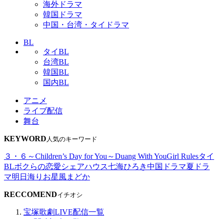
海外ドラマ
韓国ドラマ
中国・台湾・タイドラマ
BL
タイBL
台湾BL
韓国BL
国内BL
アニメ
ライブ配信
舞台
KEYWORD
人気のキーワード
３・６～Children’s Day for You～
Duang With You
Girl Rules
タイ
BL
ボクらの恋愛シェアハウス
七海ひろき
中国ドラマ
夏ドラ
マ
明日海りお
星風まどか
RECCOMEND
イチオシ
宝塚歌劇LIVE配信一覧