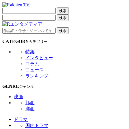
検索
検索
検索
CATEGORY
カテゴリー
特集
インタビュー
コラム
ニュース
ランキング
GENRE
ジャンル
映画
邦画
洋画
ドラマ
国内ドラマ