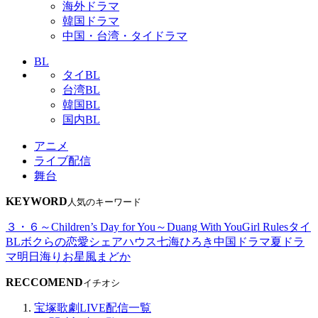
海外ドラマ
韓国ドラマ
中国・台湾・タイドラマ
BL
タイBL
台湾BL
韓国BL
国内BL
アニメ
ライブ配信
舞台
KEYWORD
人気のキーワード
３・６～Children’s Day for You～
Duang With You
Girl Rules
タイ
BL
ボクらの恋愛シェアハウス
七海ひろき
中国ドラマ
夏ドラ
マ
明日海りお
星風まどか
RECCOMEND
イチオシ
宝塚歌劇LIVE配信一覧