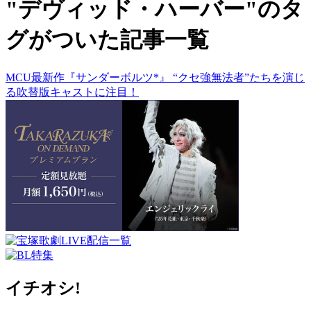
"デヴィッド・ハーバー"のタ
グがついた記事一覧
MCU最新作『サンダーボルツ*』 “クセ強無法者”たちを演じ
る吹替版キャストに注目！
イチオシ!