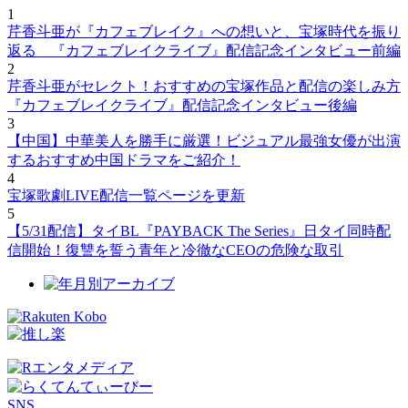
1
芹香斗亜が『カフェブレイク』への想いと、宝塚時代を振り
返る 『カフェブレイクライブ』配信記念インタビュー前編
2
芹香斗亜がセレクト！おすすめの宝塚作品と配信の楽しみ方
『カフェブレイクライブ』配信記念インタビュー後編
3
【中国】中華美人を勝手に厳選！ビジュアル最強女優が出演
するおすすめ中国ドラマをご紹介！
4
宝塚歌劇LIVE配信一覧ページを更新
5
【5/31配信】タイBL『PAYBACK The Series』日タイ同時配
信開始！復讐を誓う青年と冷徹なCEOの危険な取引
SNS