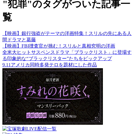
"犯罪"のタグがついた記事一
覧
【映画】銀行強盗がテーマの洋画特集！スリルの先にある人
間ドラマと葛藤
【映画】FBI捜査官が挑む！スリルと真相究明の洋画
全米大ヒットサスペンスドラマ「ブラックリスト」に登場す
る印象的な“ブラックリスター”たちをピックアップ
9.11アメリカ同時多発テロを題材にした作品