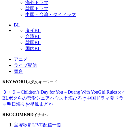
海外ドラマ
韓国ドラマ
中国・台湾・タイドラマ
BL
タイBL
台湾BL
韓国BL
国内BL
アニメ
ライブ配信
舞台
KEYWORD
人気のキーワード
３・６～Children’s Day for You～
Duang With You
Girl Rules
タイ
BL
ボクらの恋愛シェアハウス
七海ひろき
中国ドラマ
夏ドラ
マ
明日海りお
星風まどか
RECCOMEND
イチオシ
宝塚歌劇LIVE配信一覧