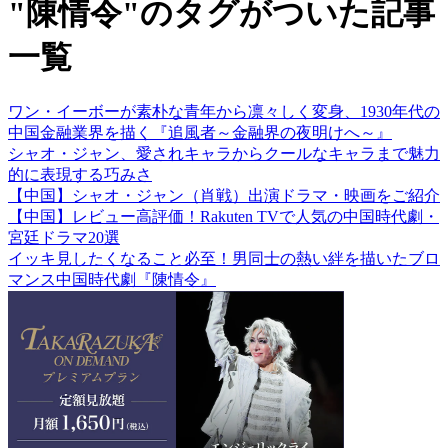
"陳情令"のタグがついた記事
一覧
ワン・イーボーが素朴な青年から凛々しく変身、1930年代の
中国金融業界を描く『追風者～金融界の夜明けへ～』
シャオ・ジャン、愛されキャラからクールなキャラまで魅力
的に表現する巧みさ
【中国】シャオ・ジャン（肖戦）出演ドラマ・映画をご紹介
【中国】レビュー高評価！Rakuten TVで人気の中国時代劇・
宮廷ドラマ20選
イッキ見したくなること必至！男同士の熱い絆を描いたブロ
マンス中国時代劇『陳情令』