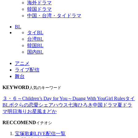
海外ドラマ
韓国ドラマ
中国・台湾・タイドラマ
BL
タイBL
台湾BL
韓国BL
国内BL
アニメ
ライブ配信
舞台
KEYWORD
人気のキーワード
３・６～Children’s Day for You～
Duang With You
Girl Rules
タイ
BL
ボクらの恋愛シェアハウス
七海ひろき
中国ドラマ
夏ドラ
マ
明日海りお
星風まどか
RECCOMEND
イチオシ
宝塚歌劇LIVE配信一覧