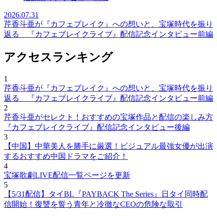
2026.07.31
芹香斗亜が『カフェブレイク』への想いと、宝塚時代を振り
返る 『カフェブレイクライブ』配信記念インタビュー前編
アクセスランキング
1
芹香斗亜が『カフェブレイク』への想いと、宝塚時代を振り
返る 『カフェブレイクライブ』配信記念インタビュー前編
2
芹香斗亜がセレクト！おすすめの宝塚作品と配信の楽しみ方
『カフェブレイクライブ』配信記念インタビュー後編
3
【中国】中華美人を勝手に厳選！ビジュアル最強女優が出演
するおすすめ中国ドラマをご紹介！
4
宝塚歌劇LIVE配信一覧ページを更新
5
【5/31配信】タイBL『PAYBACK The Series』日タイ同時配
信開始！復讐を誓う青年と冷徹なCEOの危険な取引