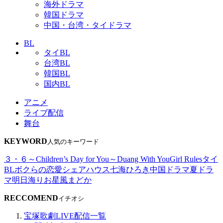
海外ドラマ
韓国ドラマ
中国・台湾・タイドラマ
BL
タイBL
台湾BL
韓国BL
国内BL
アニメ
ライブ配信
舞台
KEYWORD
人気のキーワード
３・６～Children’s Day for You～
Duang With You
Girl Rules
タイ
BL
ボクらの恋愛シェアハウス
七海ひろき
中国ドラマ
夏ドラ
マ
明日海りお
星風まどか
RECCOMEND
イチオシ
宝塚歌劇LIVE配信一覧