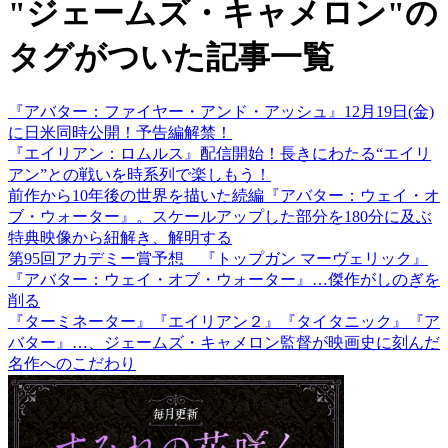
"ジェームズ・キャメロン"の
タグがついた記事一覧
『アバター：ファイヤー・アンド・アッシュ』12月19日(金)
に日米同時公開！予告編解禁！
『エイリアン：ロムルス』配信開始！長きにわたる“エイリ
アン”との戦いを時系列で楽しもう！
前作から10年後の世界を描いた続編『アバター：ウェイ・オ
ブ・ウォーター』。スケールアップした部分を180分に及ぶ
特典映像から紐解き、解明する
第95回アカデミー賞予想 『トップガン マーヴェリック』
『アバター：ウェイ・オブ・ウォーター』…傑作がしのぎを
削る
『ターミネーター』『エイリアン２』『タイタニック』『ア
バター』…、ジェームズ・キャメロン監督が映画史に刻んだ
名作へのこだわり