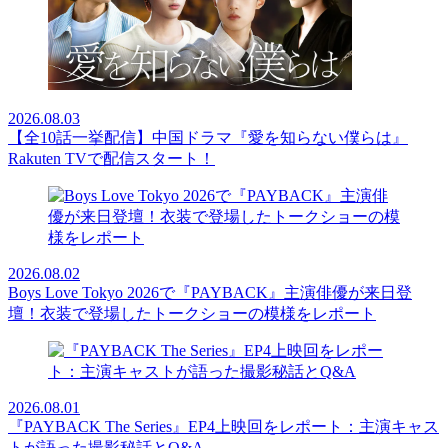
2026.08.03
【全10話一挙配信】中国ドラマ『愛を知らない僕らは』
Rakuten TVで配信スタート！
2026.08.02
Boys Love Tokyo 2026で『PAYBACK』主演俳優が来日登
壇！衣装で登場したトークショーの模様をレポート
2026.08.01
『PAYBACK The Series』EP4上映回をレポート：主演キャス
トが語った撮影秘話とQ&A