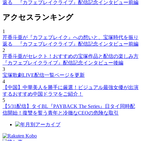
返る 『カフェブレイクライブ』配信記念インタビュー前編
アクセスランキング
1
芹香斗亜が『カフェブレイク』への想いと、宝塚時代を振り
返る 『カフェブレイクライブ』配信記念インタビュー前編
2
芹香斗亜がセレクト！おすすめの宝塚作品と配信の楽しみ方
『カフェブレイクライブ』配信記念インタビュー後編
3
宝塚歌劇LIVE配信一覧ページを更新
4
【中国】中華美人を勝手に厳選！ビジュアル最強女優が出演
するおすすめ中国ドラマをご紹介！
5
【5/31配信】タイBL『PAYBACK The Series』日タイ同時配
信開始！復讐を誓う青年と冷徹なCEOの危険な取引