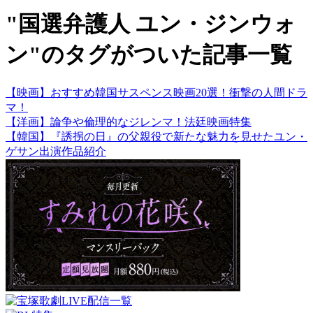
"国選弁護人 ユン・ジンウォ
ン"のタグがついた記事一覧
【映画】おすすめ韓国サスペンス映画20選！衝撃の人間ドラ
マ！
【洋画】論争や倫理的なジレンマ！法廷映画特集
【韓国】『誘拐の日』の父親役で新たな魅力を見せたユン・
ゲサン出演作品紹介