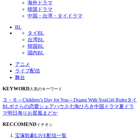
海外ドラマ
韓国ドラマ
中国・台湾・タイドラマ
BL
タイBL
台湾BL
韓国BL
国内BL
アニメ
ライブ配信
舞台
KEYWORD
人気のキーワード
３・６～Children’s Day for You～
Duang With You
Girl Rules
タイ
BL
ボクらの恋愛シェアハウス
七海ひろき
中国ドラマ
夏ドラ
マ
明日海りお
星風まどか
RECCOMEND
イチオシ
宝塚歌劇LIVE配信一覧