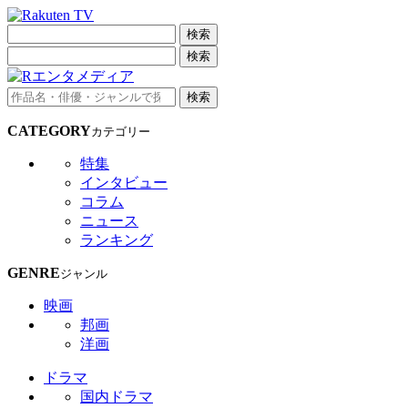
検索
検索
検索
CATEGORY
カテゴリー
特集
インタビュー
コラム
ニュース
ランキング
GENRE
ジャンル
映画
邦画
洋画
ドラマ
国内ドラマ