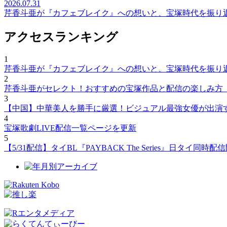
2026.07.31
芹香斗亜が『カフェブレイク』への想いと、宝塚時代を振り
アクセスランキング
1
芹香斗亜が『カフェブレイク』への想いと、宝塚時代を振り
2
芹香斗亜がセレクト！おすすめの宝塚作品と配信の楽しみ方
3
【中国】中華美人を勝手に厳選！ビジュアル最強女優が出演
4
宝塚歌劇LIVE配信一覧ページを更新
5
【5/31配信】タイBL『PAYBACK The Series』日タ