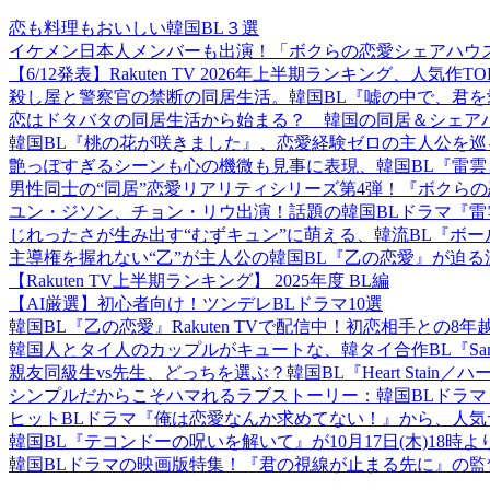
恋も料理もおいしい韓国BL３選
イケメン日本人メンバーも出演！「ボクらの恋愛シェアハウ
【6/12発表】Rakuten TV 2026年上半期ランキング、人気作T
殺し屋と警察官の禁断の同居生活。韓国BL『嘘の中で、君を愛した
恋はドタバタの同居生活から始まる？ 韓国の同居＆シェアハ
韓国BL『桃の花が咲きました』、恋愛経験ゼロの主人公を巡
艶っぽすぎるシーンも心の機微も見事に表現、韓国BL『雷雲
男性同士の“同居”恋愛リアリティシリーズ第4弾！『ボクらの恋愛シェ
ユン・ジソン、チョン・リウ出演！話題の韓国BLドラマ『雷雲と雨
じれったさが生み出す“むずキュン”に萌える、韓流BL『ボ
主導権を握れない“乙”が主人公の韓国BL『乙の恋愛』が迫
【Rakuten TV上半期ランキング】 2025年度 BL編
【AI厳選】初心者向け！ツンデレBLドラマ10選
韓国BL『乙の恋愛』Rakuten TVで配信中！初恋相手との8
韓国人とタイ人のカップルがキュートな、韓タイ合作BL『Sangm
親友同級生vs先生、どっちを選ぶ？韓国BL『Heart Stai
シンプルだからこそハマれるラブストーリー：韓国BLドラマ『天気予
ヒットBLドラマ『俺は恋愛なんか求めてない！』から、人
韓国BL『テコンドーの呪いを解いて』が10月17日(木)18
韓国BLドラマの映画版特集！『君の視線が止まる先に』の