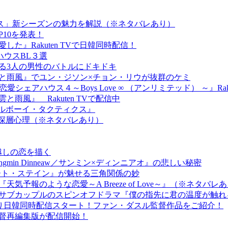
ス」新シーズンの魅力を解説（※ネタバレあり）
OP10を発表！
』Rakuten TVで日韓同時配信！
ウスBL３選
る3人の男性のバトルにドキドキ
と雨風』でユン・ジソン×チョン・リウが抜群のケミ
アハウス４～Boys Love ∞ （アンリミテッド） ～』Rak
風』 Rakuten TVで配信中
ールボーイ・タクティクス』
る深層心理（※ネタバレあり）
年越しの恋を描く
in Dinneaw／サンミン×ディンニアオ』の悲しい秘密
n／ハート・ステイン』が魅せる三角関係の妙
報のような恋愛～A Breeze of Love～』（※ネタバレ
気サブカップルのスピンオフドラマ『僕の指先に君の温度が触
時より日韓同時配信スタート！ファン・ダスル監督作品をご紹介！
監督再編集版が配信開始！