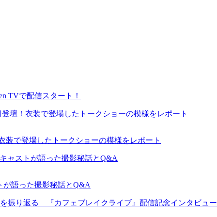
en TVで配信スタート！
が来日登壇！衣装で登場したトークショーの模様をレポート
ャストが語った撮影秘話とQ&A