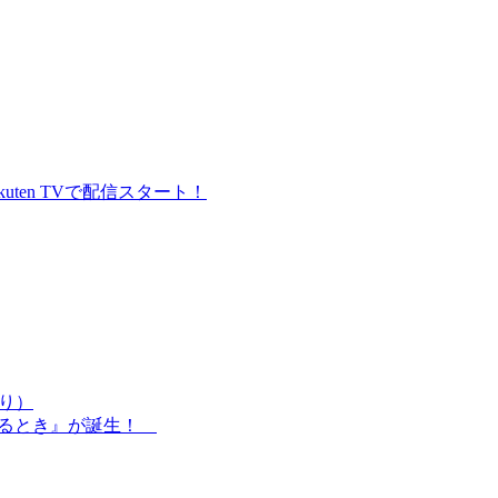
uten TVで配信スタート！
あり）
れるとき』が誕生！