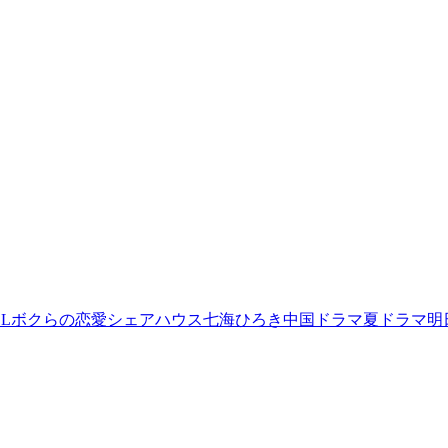
L
ボクらの恋愛シェアハウス
七海ひろき
中国ドラマ
夏ドラマ
明