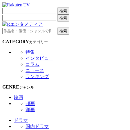
検索
検索
検索
CATEGORY
カテゴリー
特集
インタビュー
コラム
ニュース
ランキング
GENRE
ジャンル
映画
邦画
洋画
ドラマ
国内ドラマ