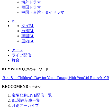
海外ドラマ
韓国ドラマ
中国・台湾・タイドラマ
BL
タイBL
台湾BL
韓国BL
国内BL
アニメ
ライブ配信
舞台
KEYWORD
人気のキーワード
３・６～Children’s Day for You～
Duang With You
Girl Rules
タイB
RECCOMEND
イチオシ
宝塚歌劇LIVE配信一覧
BL関連記事一覧
月別アーカイブ