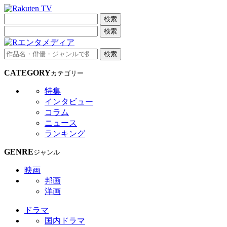
検索
検索
検索
CATEGORY
カテゴリー
特集
インタビュー
コラム
ニュース
ランキング
GENRE
ジャンル
映画
邦画
洋画
ドラマ
国内ドラマ