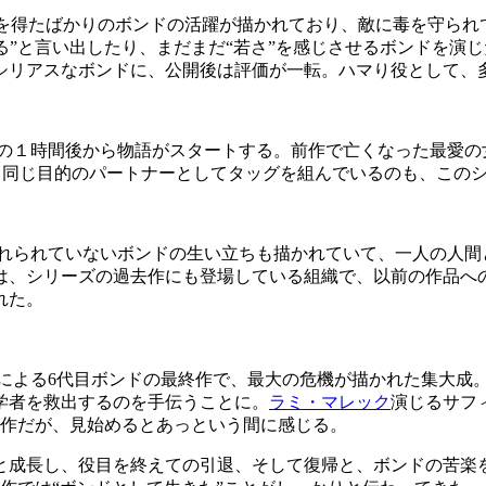
”を得たばかりのボンドの活躍が描かれており、敵に毒を守ら
る”と言い出したり、まだまだ“若さ”を感じさせるボンドを演
シリアスなボンドに、公開後は評価が一転。ハマり役として、
の１時間後から物語がスタートする。前作で亡くなった最愛の
、同じ目的のパートナーとしてタッグを組んでいるのも、この
れられていないボンドの生い立ちも描かれていて、一人の人間
は、シリーズの過去作にも登場している組織で、以前の作品へ
れた。
による
6
代目ボンドの最終作で、最大の危機が描かれた集大成
学者を救出するのを手伝うことに。
ラミ・マレック
演じるサフ
作だが、見始めるとあっという間に感じる。
と成長し、役目を終えての引退、そして復帰と、ボンドの苦楽