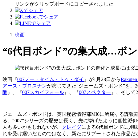
リンクがクリップボードにコピーされました
映画
“6代目ボンド”の集大成…ボ
映画『
007
ノー・タイム・トゥ・ダイ
』が
1
月
28
日から
Rakuten
アース・ブロスナン
が演じてきた“ジェームズ・ボンド”を、
2
酬
』、『
007
スカイフォール
』、『
007
スペクター
』、そして
2
ジェームズ・ボンドは、英国秘密情報部
MI6
に所属する諜報部
る。“
007
”シリーズの歴史は長く、先に挙げたように個性派
人も多いかもしれないが、
クレイグ
による
6
代目ボンドに興味
れを受け継いだものではなく、新たにリブートされた作品だ