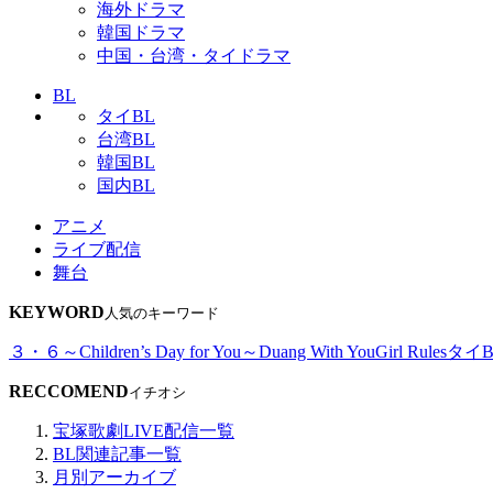
海外ドラマ
韓国ドラマ
中国・台湾・タイドラマ
BL
タイBL
台湾BL
韓国BL
国内BL
アニメ
ライブ配信
舞台
KEYWORD
人気のキーワード
３・６～Children’s Day for You～
Duang With You
Girl Rules
タイB
RECCOMEND
イチオシ
宝塚歌劇LIVE配信一覧
BL関連記事一覧
月別アーカイブ