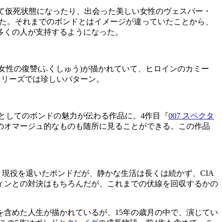
れて仮死状態になったり、出会った美しい女性のヴェスパー・
じた。それまでのボンドとはイメージが違っていたことから、
多くの人が支持するようになった。
女性の復讐
(
ふくしゅう
)
が描かれていて、ヒロインのカミー
シリーズでは珍しいパターン。
としてのボンドの魅力が伝わる作品に。
4
作目『
007
スペクタ
のオマージュ的なものも随所に見ることができる。この作品
。現役を退いたボンドだが、静かな生活は長くは続かず、
CIA
ィンとの対決はもちろんだが、これまでの伏線を回収するかの
を含めた人生が描かれているが、
15
年の歳月の中で、演じてい