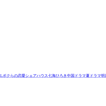
L
ボクらの恋愛シェアハウス
七海ひろき
中国ドラマ
夏ドラマ
明