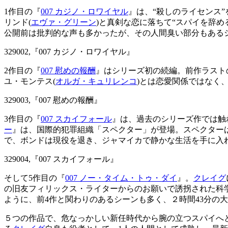
1作目の『
007
カジノ・ロワイヤル
』は、“殺しのライセンス
リンド
(
エヴァ・グリーン
)
と真剣な恋に落ちて“スパイを辞め
公開前は批判的な声も多かったが、その人間臭い部分もある
329002,『007 カジノ・ロワイヤル』
2作目の『
007
慰めの報酬
』はシリーズ初の続編。前作ラスト
ユ・モンテス
(
オルガ・キュリレンコ
)
とは恋愛関係ではなく
329003,『
007 慰めの報酬
』
3作目の『
007
スカイフォール
』は、過去のシリーズ作では触
ー
』は、国際的犯罪組織「スペクター」が登場。スペクター
で、ボンドは現役を退き、ジャマイカで静かな生活を手に入
329004,『
007 スカイフォール
』
そして
5
作目の『
007
ノー・タイム・トゥ・ダイ
』。
クレイグ
の旧友フィリックス・ライターからのお願いで誘拐された科
ように、前
4
作と関わりのあるシーンも多く、２時間
43
分の大
５つの作品で、危なっかしい新任時代から腕の立つスパイへ