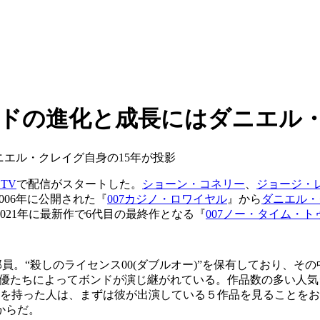
ンドの進化と成長にはダニエル・
 TV
で配信がスタートした。
ショーン・コネリー
、
ジョージ・
006
年に公開された『
007
カジノ・ロワイヤル
』から
ダニエル・
021
年に最新作で
6
代目の最終作となる『
007
ノー・タイム・ト
員。“殺しのライセンス
00(
ダブルオー
)
”を保有しており、その
俳優たちによってボンドが演じ継がれている。作品数の多い人
を持った人は、まずは彼が出演している５作品を見ることをお
からだ。