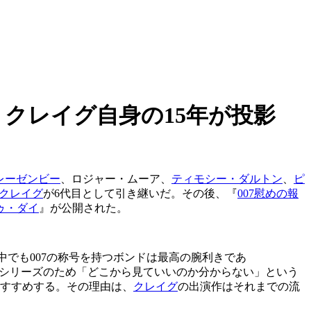
クレイグ自身の15年が投影
レーゼンビー
、ロジャー・ムーア、
ティモシー・ダルトン
、
ピ
クレイグ
が
6
代目として引き継いだ。その後、『
007
慰めの報
ゥ・ダイ
』が公開された。
中でも
007
の称号を持つボンドは最高の腕利きであ
気シリーズのため「どこから見ていいのか分からない」という
すすめする。その理由は、
クレイグ
の出演作はそれまでの流