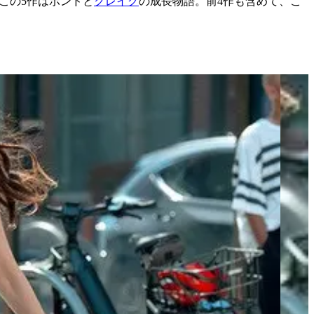
この
5
作はボンドと
クレイグ
の成長物語。前
4
作も含めて、こ