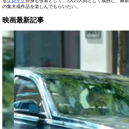
る
クレイグ
自身も役者として、
1
人の人間として成熟し、最新
の集大成作品を楽しんでもらいたい。
映画最新記事