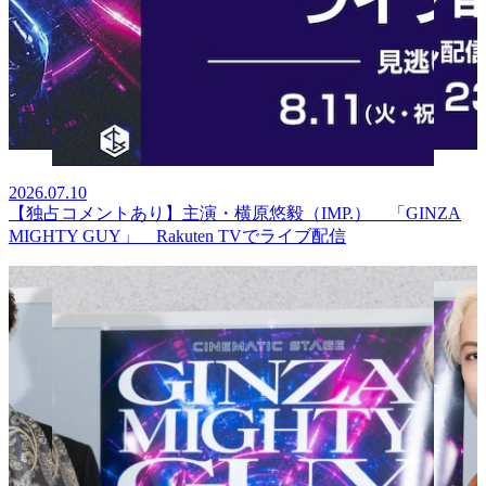
2026.07.10
【独占コメントあり】主演・横原悠毅（IMP.） 「GINZA
MIGHTY GUY」 Rakuten TVでライブ配信