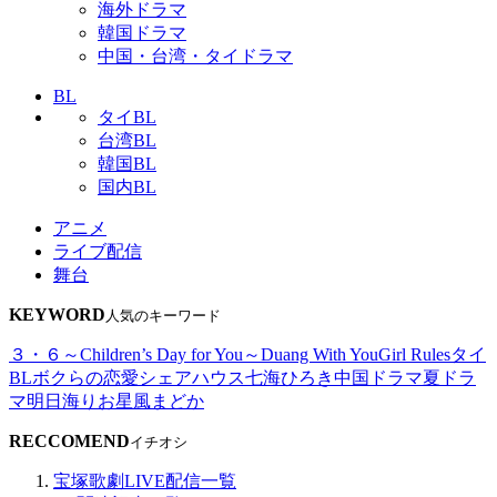
海外ドラマ
韓国ドラマ
中国・台湾・タイドラマ
BL
タイBL
台湾BL
韓国BL
国内BL
アニメ
ライブ配信
舞台
KEYWORD
人気のキーワード
３・６～Children’s Day for You～
Duang With You
Girl Rules
タイ
BL
ボクらの恋愛シェアハウス
七海ひろき
中国ドラマ
夏ドラ
マ
明日海りお
星風まどか
RECCOMEND
イチオシ
宝塚歌劇LIVE配信一覧