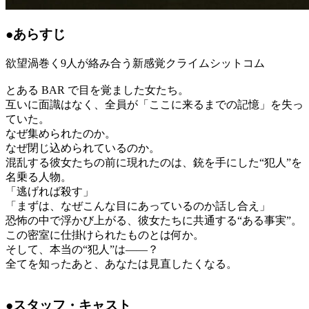
●あらすじ
欲望渦巻く9人が絡み合う新感覚クライムシットコム
とある BAR で目を覚ました女たち。
互いに面識はなく、全員が「ここに来るまでの記憶」を失っ
ていた。
なぜ集められたのか。
なぜ閉じ込められているのか。
混乱する彼女たちの前に現れたのは、銃を手にした“犯人”を
名乗る人物。
「逃げれば殺す」
「まずは、なぜこんな目にあっているのか話し合え」
恐怖の中で浮かび上がる、彼女たちに共通する“ある事実”。
この密室に仕掛けられたものとは何か。
そして、本当の“犯人”は――？
全てを知ったあと、あなたは見直したくなる。
●スタッフ・キャスト