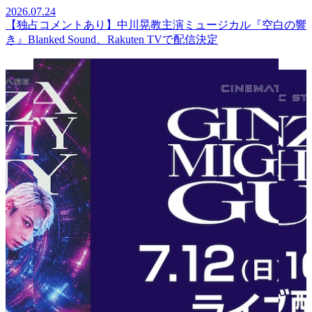
2026.07.24
【独占コメントあり】中川晃教主演ミュージカル『空白の響
き』Blanked Sound、Rakuten TVで配信決定