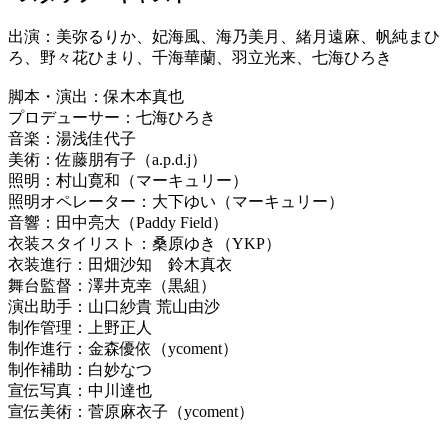
出演：美弥るりか、妃海風、海乃美月、緒月遠麻、帆純まひ
ろ、野々花ひまり、千海華蘭、羽立光来、七海ひろき
脚本・演出：保木本真也
プロデューサー：七海ひろき
音楽：湯浅佳代子
美術：佐藤朋有子（a.p.d.j）
照明：村山寛和（マーキュリー）
照明オペレーター：大下ゆい（マーキュリー）
音響：田中亮大（Paddy Field）
衣装スタイリスト：桑原ゆき（YKP）
衣装進行：田畑沙知 鈴木真衣
舞台監督：澤井克幸（黒組）
演出助手：山口紗貴 荒山由沙
制作管理：上野正人
制作進行：金森優依（ycoment）
制作補助：白妙なつ
宣伝写真：中川達也
宣伝美術：菅原麻衣子（ycoment）