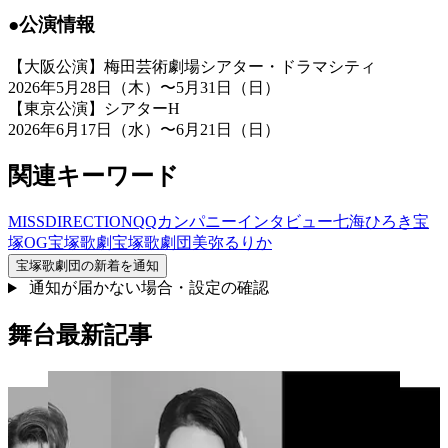
●公演情報
【大阪公演】梅田芸術劇場シアター・ドラマシティ
2026年5月28日（木）〜5月31日（日）
【東京公演】シアターH
2026年6月17日（水）〜6月21日（日）
関連キーワード
MISSDIRECTION
QQカンパニー
インタビュー
七海ひろき
宝
塚OG
宝塚歌劇
宝塚歌劇団
美弥るりか
宝塚歌劇団
の新着を通知
通知が届かない場合・設定の確認
舞台最新記事